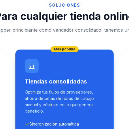
SOLUCIONES
ara cualquier tienda onli
hipper principiante como vendedor consolidado, tenemos un
Más popular
Tiendas consolidadas
Optimiza tus flujos de proveedores,
ahorra decenas de horas de trabajo
manual y céntrate en lo que genera
beneficio.
Sincronización automática