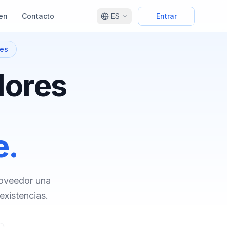
en
Contacto
ES
Entrar
res
dores
e.
roveedor una
existencias.