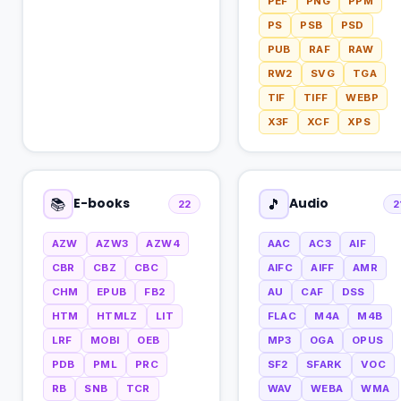
PEF
PNG
PPM
PS
PSB
PSD
PUB
RAF
RAW
RW2
SVG
TGA
TIF
TIFF
WEBP
X3F
XCF
XPS
E-books
Audio
📚
🎵
22
2
AZW
AZW3
AZW4
AAC
AC3
AIF
CBR
CBZ
CBC
AIFC
AIFF
AMR
CHM
EPUB
FB2
AU
CAF
DSS
HTM
HTMLZ
LIT
FLAC
M4A
M4B
LRF
MOBI
OEB
MP3
OGA
OPUS
PDB
PML
PRC
SF2
SFARK
VOC
RB
SNB
TCR
WAV
WEBA
WMA