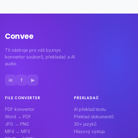
Convee
Tři nástroje pro váš byznys:
konvertor souborů, překladač a AI
audio.
in
f
▶
FILE CONVERTER
PŘEKLADAČ
PDF konvertor
AI překlad textu
Word → PDF
Překlad dokumentů
JPG → PNG
30+ jazyků
MP4 → MP3
Hlasový výstup