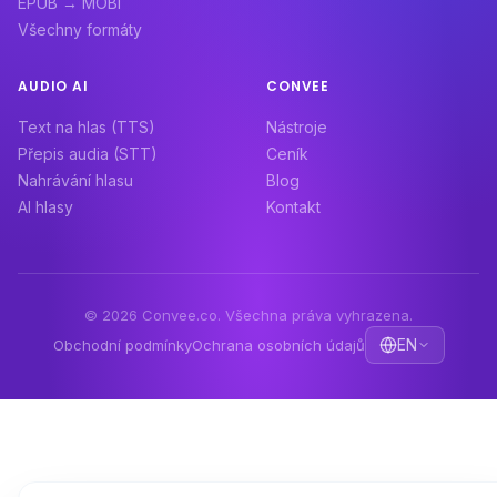
EPUB → MOBI
Všechny formáty
AUDIO AI
CONVEE
Text na hlas (TTS)
Nástroje
Přepis audia (STT)
Ceník
Nahrávání hlasu
Blog
AI hlasy
Kontakt
© 2026 Convee.co. Všechna práva vyhrazena.
EN
Obchodní podmínky
Ochrana osobních údajů