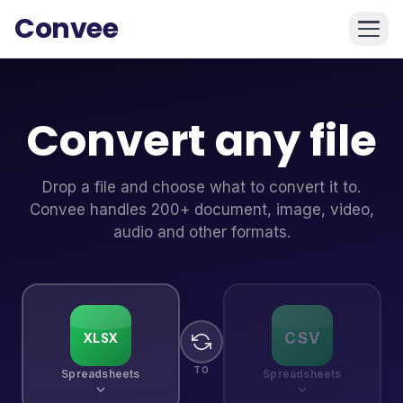
Convee
Convert any file
Drop a file and choose what to convert it to.
Convee handles 200+ document, image, video,
audio and other formats.
MP4
MP3
TO
Video
Audio