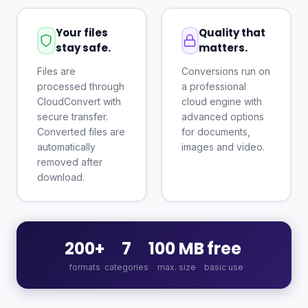
Your files
Quality that
stay safe.
matters.
Files are
Conversions run on
processed through
a professional
CloudConvert with
cloud engine with
secure transfer.
advanced options
Converted files are
for documents,
automatically
images and video.
removed after
download.
200+
7
100 MB
free
formats
categories
max. size
basic use