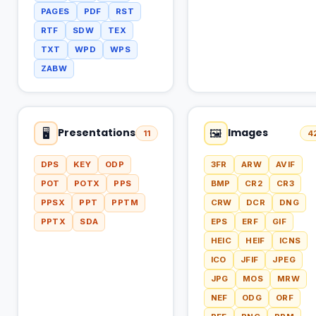
PAGES
PDF
RST
RTF
SDW
TEX
TXT
WPD
WPS
ZABW
Presentations
Images
🖥
🖼
11
4
DPS
KEY
ODP
3FR
ARW
AVIF
POT
POTX
PPS
BMP
CR2
CR3
PPSX
PPT
PPTM
CRW
DCR
DNG
PPTX
SDA
EPS
ERF
GIF
HEIC
HEIF
ICNS
ICO
JFIF
JPEG
JPG
MOS
MRW
NEF
ODG
ORF