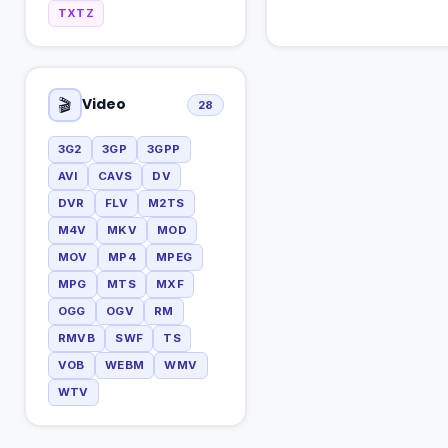
TXTZ
Video
🎬
28
3G2
3GP
3GPP
AVI
CAVS
DV
DVR
FLV
M2TS
M4V
MKV
MOD
MOV
MP4
MPEG
MPG
MTS
MXF
OGG
OGV
RM
RMVB
SWF
TS
VOB
WEBM
WMV
WTV