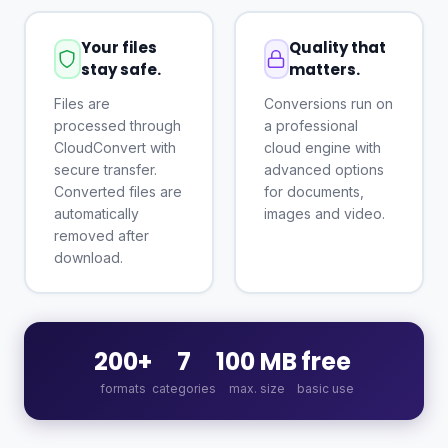
Your files
Quality that
stay safe.
matters.
Files are
Conversions run on
processed through
a professional
CloudConvert with
cloud engine with
secure transfer.
advanced options
Converted files are
for documents,
automatically
images and video.
removed after
download.
200+
7
100 MB
free
formats
categories
max. size
basic use