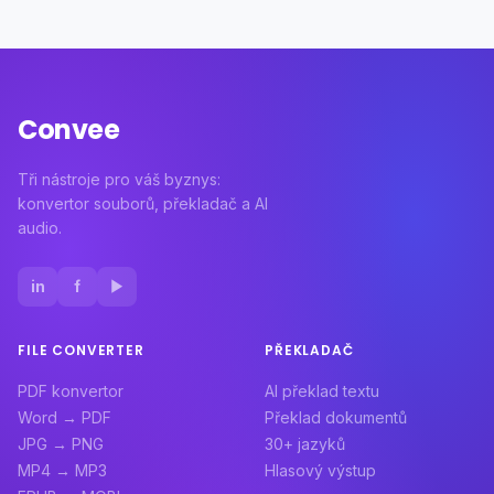
Convee
Tři nástroje pro váš byznys:
konvertor souborů, překladač a AI
audio.
in
f
▶
FILE CONVERTER
PŘEKLADAČ
PDF konvertor
AI překlad textu
Word → PDF
Překlad dokumentů
JPG → PNG
30+ jazyků
MP4 → MP3
Hlasový výstup