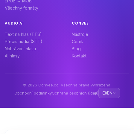
EPUB → MOBI
Všechny formáty
AUDIO AI
CONVEE
Text na hlas (TTS)
Nástroje
Přepis audia (STT)
Ceník
Nahrávání hlasu
Blog
AI hlasy
Kontakt
© 2026 Convee.co. Všechna práva vyhrazena.
EN
Obchodní podmínky
Ochrana osobních údajů