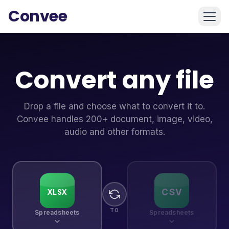
Convee
Convert any file
Drop a file and choose what to convert it to.
Convee handles 200+ document, image, video,
audio and other formats.
CSV
XLSX
TO
Spreadsheets
Spreadsheets