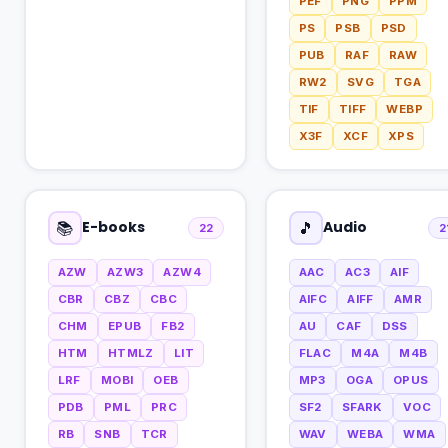
PEF
PNG
PPM
PS
PSB
PSD
PUB
RAF
RAW
RW2
SVG
TGA
TIF
TIFF
WEBP
X3F
XCF
XPS
E-books
Audio
📚
🎵
22
2
AZW
AZW3
AZW4
AAC
AC3
AIF
CBR
CBZ
CBC
AIFC
AIFF
AMR
CHM
EPUB
FB2
AU
CAF
DSS
HTM
HTMLZ
LIT
FLAC
M4A
M4B
LRF
MOBI
OEB
MP3
OGA
OPUS
PDB
PML
PRC
SF2
SFARK
VOC
RB
SNB
TCR
WAV
WEBA
WMA