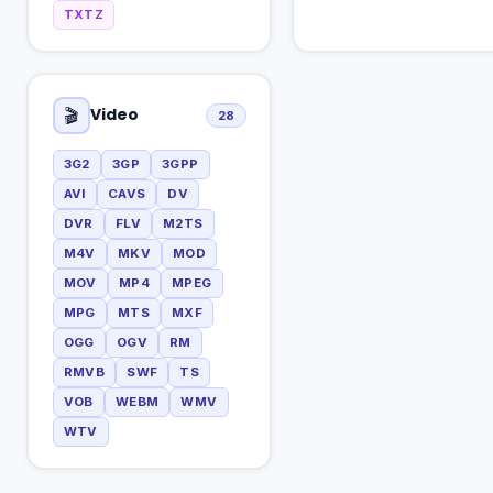
TXTZ
Video
🎬
28
3G2
3GP
3GPP
AVI
CAVS
DV
DVR
FLV
M2TS
M4V
MKV
MOD
MOV
MP4
MPEG
MPG
MTS
MXF
OGG
OGV
RM
RMVB
SWF
TS
VOB
WEBM
WMV
WTV