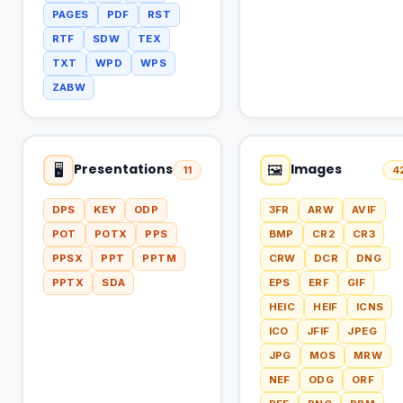
PAGES
PDF
RST
RTF
SDW
TEX
TXT
WPD
WPS
ZABW
Presentations
Images
🖥
🖼
11
4
DPS
KEY
ODP
3FR
ARW
AVIF
POT
POTX
PPS
BMP
CR2
CR3
PPSX
PPT
PPTM
CRW
DCR
DNG
PPTX
SDA
EPS
ERF
GIF
HEIC
HEIF
ICNS
ICO
JFIF
JPEG
JPG
MOS
MRW
NEF
ODG
ORF