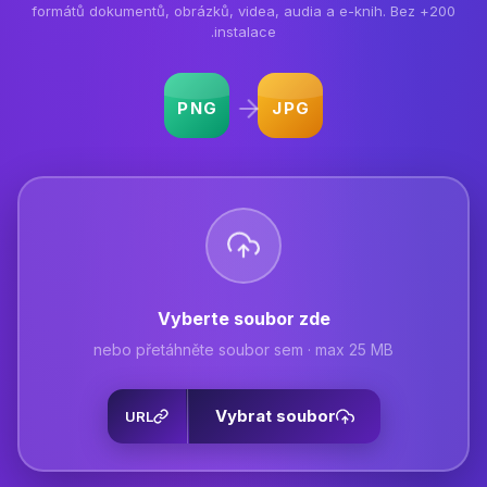
200+ formátů dokumentů, obrázků, videa, audia a e-knih. Bez
instalace.
PNG
JPG
Vyberte soubor zde
nebo přetáhněte soubor sem · max 25 MB
Vybrat soubor
URL