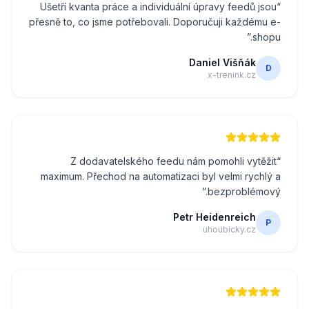
Ušetří kvanta práce a individuální úpravy feedů jsou
“
přesně to, co jsme potřebovali. Doporučuji každému e-
”
shopu.
Daniel Višňák
D
x-trenink.cz
Z dodavatelského feedu nám pomohli vytěžit
“
maximum. Přechod na automatizaci byl velmi rychlý a
”
bezproblémový.
Petr Heidenreich
P
uhoubicky.cz