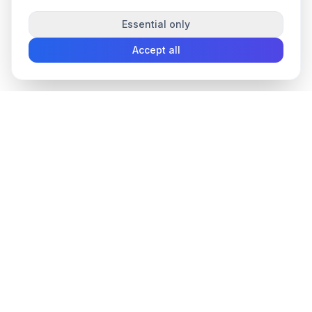
Essential only
Accept all
convee
.co
Convee - all-in-one suite of online file tools.
support@convee.co
PDF TOOLS
TOOLS
Lock PDF
Convert files
Unlock PDF
Compress