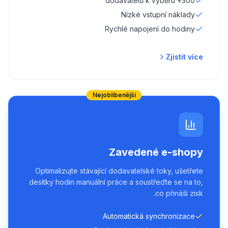
300+ dodavatelů k výběru
Nízké vstupní náklady
Rychlé napojení do hodiny
Zjistit více
Nejoblíbenější
Zavedené e-shopy
Optimalizujte stávající dodavatelské toky, ušetřete
desítky hodin manuální práce a soustřeďte se na to,
co přináší zisk.
Automatická synchronizace