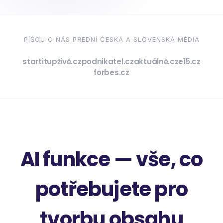
PÍŠOU O NÁS PŘEDNÍ ČESKÁ A SLOVENSKÁ MÉDIA
startitup
živě.cz
podnikatel.cz
aktuálně.cz
e15.cz
forbes.cz
AI funkce — vše, co
potřebujete pro
tvorbu obsahu