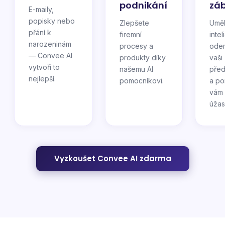
podnikání
zá
E-maily,
popisky nebo
Zlepšete
Umě
přání k
firemní
inte
narozeninám
procesy a
ode
— Convee AI
produkty díky
vaši
vytvoří to
našemu AI
před
nejlepší.
pomocníkovi.
a p
vám 
úžas
Vyzkoušet Convee AI zdarma