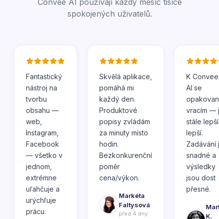
Convee AI používají každý měsíc tisíce
spokojených uživatelů.
Fantastický
Skvělá aplikace,
K Convee
nástroj na
pomáhá mi
AI se
tvorbu
každý den.
opakovan
obsahu —
Produktové
vracím — 
web,
popisy zvládám
stále lepší
Instagram,
za minuty místo
lepší.
Facebook
hodin.
Zadávání 
— všetko v
Bezkonkurenční
snadné a
jednom,
poměr
výsledky
extrémne
cena/výkon.
jsou dost
uľahčuje a
přesné.
Markéta
urýchľuje
Faltysová
Mar
prácu.
před 4 dny
K.