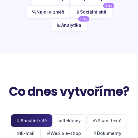
Brzy
🔍
Najdi a změň
📱
Sociální sítě
Brzy
📊
Analytika
Co dnes vytvoříme?
📱
Sociální sítě
📣
Reklamy
✍️
Psaní textů
📧
E-mail
🛒
Web a e-shop
📄
Dokumenty