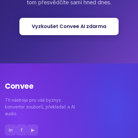
tom přesvědčíte sami hned dnes.
Vyzkoušet Convee AI zdarma
Convee
Tři nástroje pro váš byznys:
konvertor souborů, překladač a AI
audio.
in
f
▶