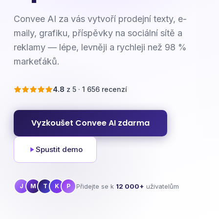
Convee AI za vás vytvoří prodejní texty, e-
maily, grafiku, příspěvky na sociální sítě a
reklamy — lépe, levněji a rychleji než 98 %
markeťáků.
4.8
z 5 · 1 656 recenzí
Vyzkoušet Convee AI zdarma
Spustit demo
Přidejte se k
12 000+
uživatelům
J
M
T
K
P