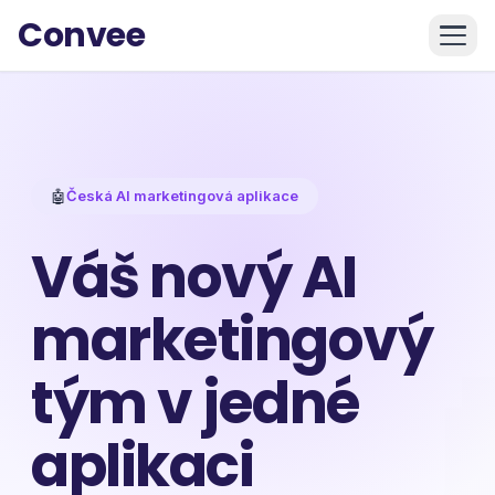
Convee
🤖
Česká AI marketingová aplikace
Váš nový AI
marketingový
tým v jedné
aplikaci