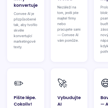
konvertuje
Nezáleží na
Prol
tom, jestli jste
blok
Convee AI je
majitel firmy
psan
přizpůsobené
nebo
buď
tak, aby tvořilo
pracujete sami
záso
skvěle
— Convee AI
nov
konvertující
vám pomůže.
náp
marketingové
kdyk
texty.
potř
✏️
🚀

Pište lépe.
Vybudujte
Bav
Cokoliv!
AI
— A