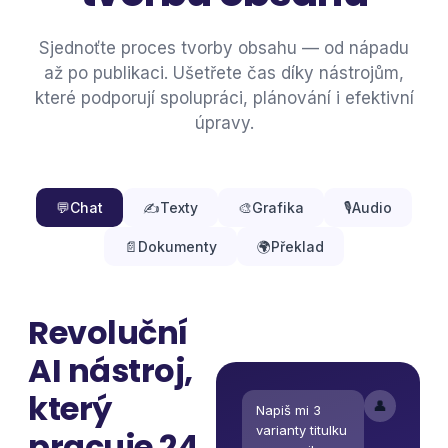
Sjednoťte proces tvorby obsahu — od nápadu
až po publikaci. Ušetřete čas díky nástrojům,
které podporují spolupráci, plánování i efektivní
úpravy.
💬
Chat
✍️
Texty
🎨
Grafika
🎙️
Audio
📄
Dokumenty
🌍
Překlad
Revoluční
AI nástroj,
který
👤
Napiš mi 3
varianty titulku
pracuje 24