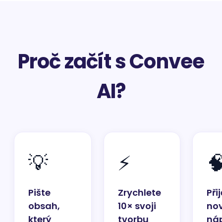
Proč začít s Convee
AI?
💡
⚡

Pište
Zrychlete
Při
obsah,
10× svoji
no
který
tvorbu
ná