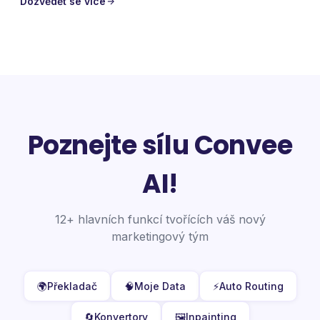
Dozvědět se více
Poznejte sílu Convee
AI!
12+ hlavních funkcí tvořících váš nový
marketingový tým
🌍
Překladač
🧠
Moje Data
⚡
Auto Routing
🔄
Konvertory
🖼️
Inpainting