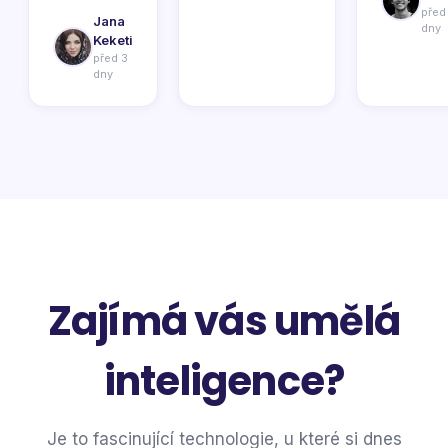
před
Jana
dny
Keketi
před 3
dny
Zajímá vás umělá
inteligence?
Je to fascinující technologie, u které si dnes