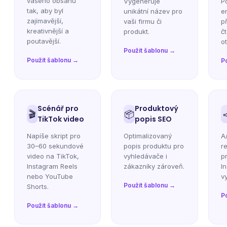
vašeho obsahu
Vygeneruje
P
tak, aby byl
unikátní název pro
e
zajímavější,
vaši firmu či
p
kreativnější a
produkt.
č
poutavější.
ot
Použít šablonu →
Použít šablonu →
P
Scénář pro
Produktový
🎬
📦
TikTok video
popis SEO
Napíše skript pro
Optimalizovaný
A
30–60 sekundové
popis produktu pro
r
video na TikTok,
vyhledávače i
p
Instagram Reels
zákazníky zároveň.
I
nebo YouTube
v
Použít šablonu →
Shorts.
P
Použít šablonu →