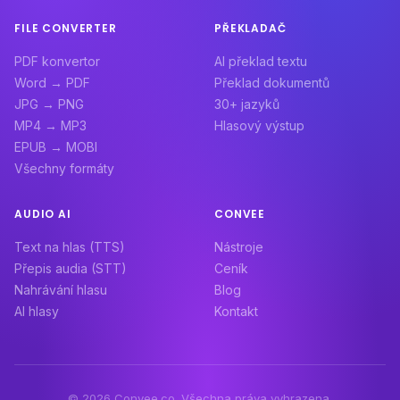
FILE CONVERTER
PŘEKLADAČ
PDF konvertor
AI překlad textu
Word → PDF
Překlad dokumentů
JPG → PNG
30+ jazyků
MP4 → MP3
Hlasový výstup
EPUB → MOBI
Všechny formáty
AUDIO AI
CONVEE
Text na hlas (TTS)
Nástroje
Přepis audia (STT)
Ceník
Nahrávání hlasu
Blog
AI hlasy
Kontakt
© 2026 Convee.co. Všechna práva vyhrazena.