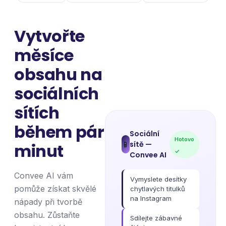
Vytvořte
měsíce
obsahu na
sociálních
sítích
během pár
Sociální
Hotovo
sítě
—
📱
minut
✓
Convee AI
Convee AI vám
Vymyslete desítky
pomůže získat skvělé
chytlavých titulků
na Instagram
nápady při tvorbě
obsahu. Zůstaňte
Sdílejte zábavné