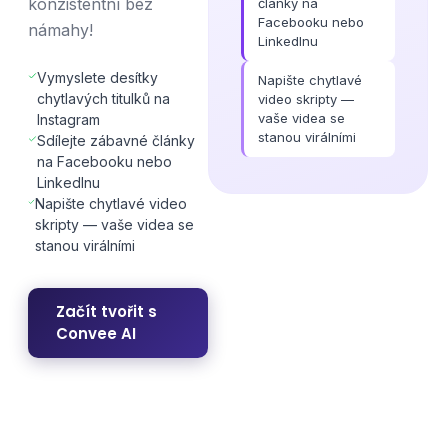
konzistentní bez
články na
Facebooku nebo
námahy!
LinkedInu
Vymyslete desítky
Napište chytlavé
chytlavých titulků na
video skripty —
vaše videa se
Instagram
stanou virálními
Sdílejte zábavné články
na Facebooku nebo
LinkedInu
Napište chytlavé video
skripty — vaše videa se
stanou virálními
Začít tvořit s
Convee AI