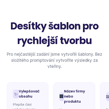
Desítky šablon pro
rychlejší tvorbu
Pro nejčastější zadání jsme vytvořili šablony. Bez
složitého promptování vytvoříte výsledky za
vteřiny.
Vylepšovač
Název firmy
✨
obsahu
🏢
nebo

produktu
Přepíše část