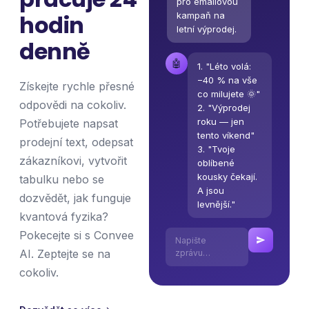
pro emailovou
kampaň na
hodin
letní výprodej.
denně
🤖
1. "Léto volá:
−40 % na vše
Získejte rychle přesné
co milujete 🌞"
odpovědi na cokoliv.
2. "Výprodej
roku — jen
Potřebujete napsat
tento víkend"
prodejní text, odepsat
3. "Tvoje
zákazníkovi, vytvořit
oblíbené
kousky čekají.
tabulku nebo se
A jsou
dozvědět, jak funguje
levnější."
kvantová fyzika?
Pokecejte si s Convee
Napište
AI. Zeptejte se na
zprávu…
cokoliv.