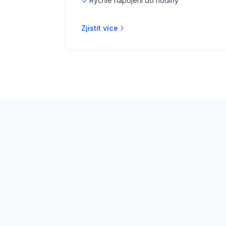
Rychlé napojení do hodiny
Zjistit více