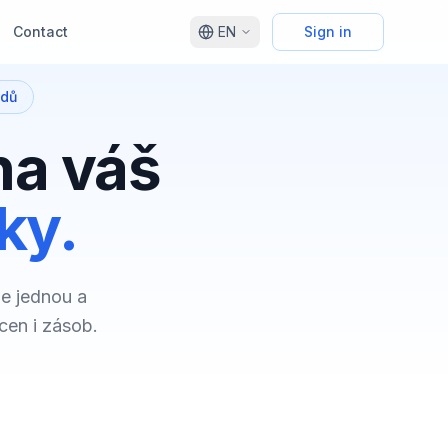
Contact
EN
Sign in
edů
na váš
ky.
le jednou a
cen i zásob.