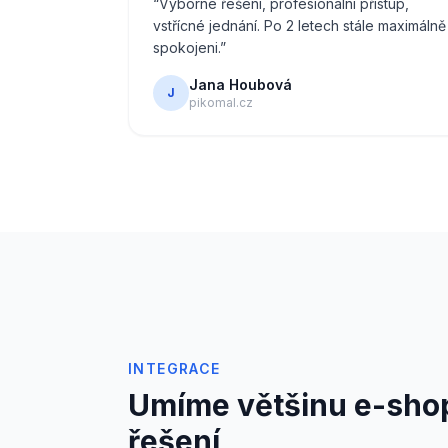
“
Výborné řešení, profesionální přístup,
vstřícné jednání. Po 2 letech stále maximálně
spokojeni.
”
Jana Houbová
J
pikomal.cz
INTEGRACE
Umíme většinu e-sho
řešení