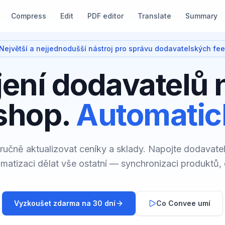
Compress
Edit
PDF editor
Translate
Summary
Největší a nejjednodušší nástroj pro správu dodavatelských fe
ení dodavatelů 
shop.
Automatic
ručně aktualizovat ceníky a sklady. Napojte dodavate
matizaci dělat vše ostatní — synchronizaci produktů, 
Vyzkoušet zdarma na 30 dní
Co Convee umí