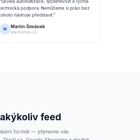
“
Skvělá automatizace, spolehlivost a rychlá
technická podpora. Nemůžeme si práci bez
tohoto nástroje představit.
”
Martin Šimánek
M
electromax.cz
akýkoliv feed
stní formát — přijmeme vše.
 Zboží.cz, Google Shopping a desítek