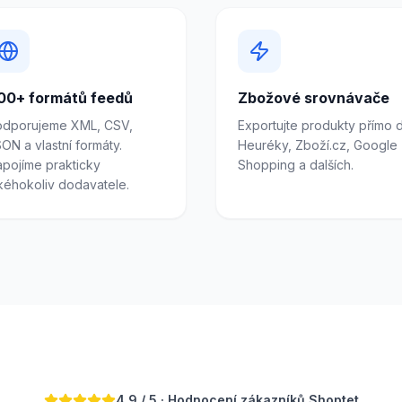
00+ formátů feedů
Zbožové srovnávače
odporujeme XML, CSV,
Exportujte produkty přímo 
ON a vlastní formáty.
Heuréky, Zboží.cz, Google
pojíme prakticky
Shopping a dalších.
kéhokoliv dodavatele.
4.9 / 5 · Hodnocení zákazníků Shoptet