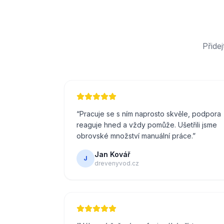
Přide
“
Pracuje se s ním naprosto skvěle, podpora
reaguje hned a vždy pomůže. Ušetřili jsme
obrovské množství manuální práce.
”
Jan Kovář
J
drevenyvod.cz