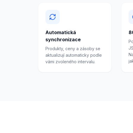
Automatická
8
synchronizace
P
JS
Produkty, ceny a zásoby se
Na
aktualizují automaticky podle
ja
vámi zvoleného intervalu.