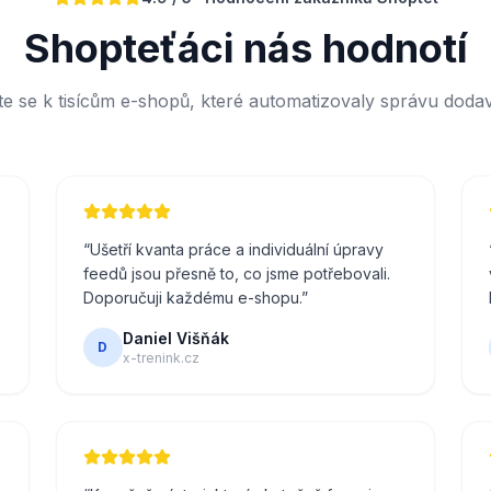
Shopteťáci nás hodnotí
jte se k tisícům e-shopů, které automatizovaly správu dodav
“
Ušetří kvanta práce a individuální úpravy
feedů jsou přesně to, co jsme potřebovali.
Doporučuji každému e-shopu.
”
Daniel Višňák
D
x-trenink.cz