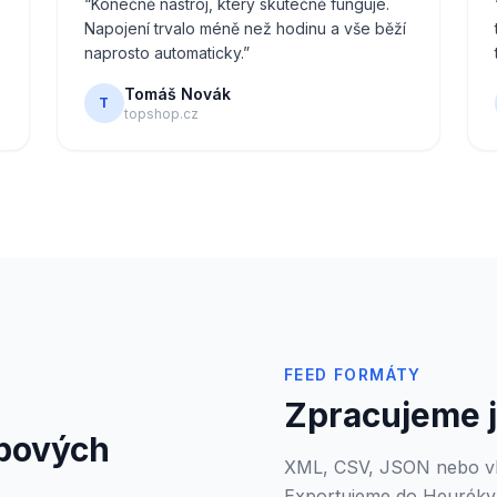
“
Konečně nástroj, který skutečně funguje.
Napojení trvalo méně než hodinu a vše běží
naprosto automaticky.
”
Tomáš Novák
T
topshop.cz
FEED FORMÁTY
Zpracujeme j
pových
XML, CSV, JSON nebo vla
Exportujeme do Heuréky,