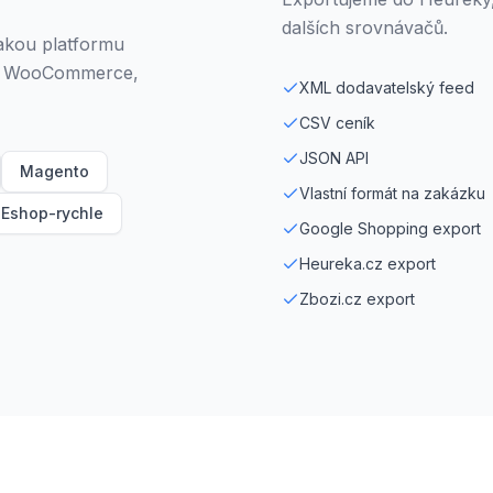
dalších srovnávačů.
jakou platformu
em, WooCommerce,
XML dodavatelský feed
CSV ceník
JSON API
Magento
Vlastní formát na zakázku
Eshop-rychle
Google Shopping export
Heureka.cz export
Zbozi.cz export