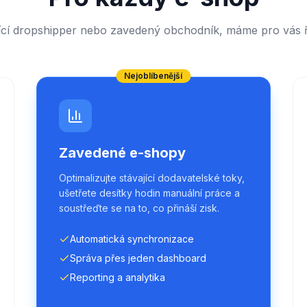
ající dropshipper nebo zavedený obchodník, máme pro vás ř
Nejoblíbenější
Zavedené e-shopy
Optimalizujte stávající dodavatelské toky,
ušetřete desítky hodin manuální práce a
soustřeďte se na to, co přináší zisk.
Automatická synchronizace
Správa přes jeden dashboard
Reporting a analytika