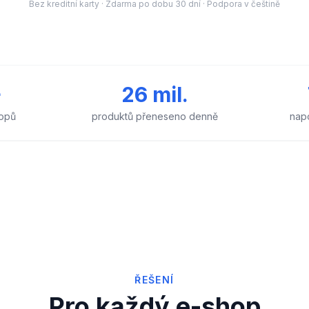
Bez kreditní karty · Zdarma po dobu 30 dní · Podpora v češtině
+
26 mil.
opů
produktů přeneseno denně
nap
ŘEŠENÍ
Pro každý e-shop