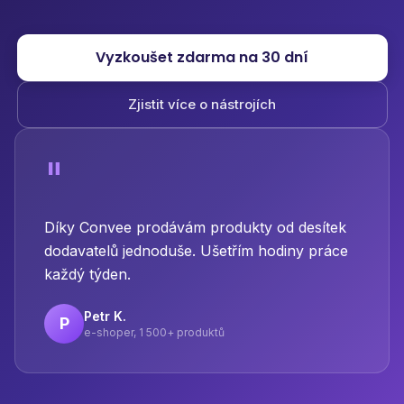
Vyzkoušet zdarma na 30 dní
Zjistit více o nástrojích
"
Díky Convee prodávám produkty od desítek
dodavatelů jednoduše. Ušetřím hodiny práce
každý týden.
Petr K.
P
e-shoper, 1 500+ produktů