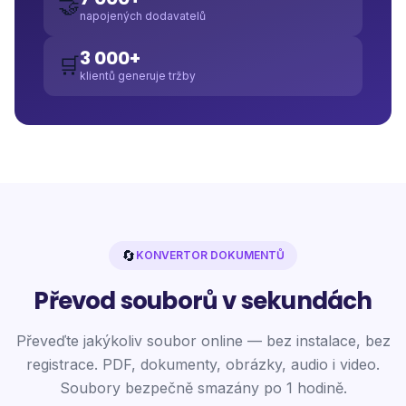
🤝
napojených dodavatelů
3 000+
🛒
klientů generuje tržby
🔄
KONVERTOR DOKUMENTŮ
Převod souborů v sekundách
Převeďte jakýkoliv soubor online — bez instalace, bez
registrace. PDF, dokumenty, obrázky, audio i video.
Soubory bezpečně smazány po 1 hodině.