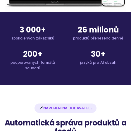
3 000+
26 milionů
spokojených zákazníků
produktů přeneseno denně
200+
30+
podporovaných formátů
jazyků pro AI obsah
souborů
🔗
NAPOJENÍ NA DODAVATELE
Automatická správa produktů a