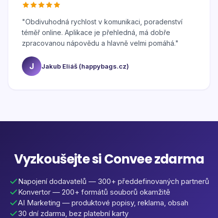
"
Obdivuhodná rychlost v komunikaci, poradenství
téměř online. Aplikace je přehledná, má dobře
zpracovanou nápovědu a hlavně velmi pomáhá.
"
J
Jakub Eliáš (happybags.cz)
Vyzkoušejte si Convee zdarma
Napojení dodavatelů — 300+ předdefinovaných partnerů
Konvertor — 200+ formátů souborů okamžitě
AI Marketing — produktové popisy, reklama, obsah
30 dní zdarma, bez platební karty