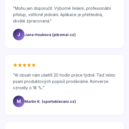
"
Mohu jen doporučit. Výborné řešení, profesionální
přístup, vstřícné jednání. Aplikace je přehledná,
skvěle zpracovaná.
"
J
Jana Houbová (pikomal.cz)
"
AI obsah nám ušetřil 20 hodin práce týdně. Teď místo
psaní produktových popisů prodáváme. Konverze
vzrostly o 18 %.
"
M
Martin K. (sportobleceni.cz)