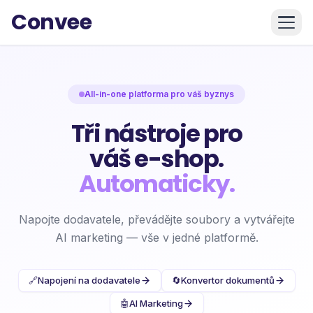
Convee
All-in-one platforma pro váš byznys
Tři nástroje pro
váš e-shop.
Automaticky.
Napojte dodavatele, převádějte soubory a vytvářejte
AI marketing — vše v jedné platformě.
🔗
Napojení na dodavatele
🔄
Konvertor dokumentů
🤖
AI Marketing