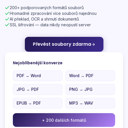
200+ podporovaných formátů souborů
Hromadné zpracování více souborů najednou
AI překlad, OCR a shrnutí dokumentů
SSL šifrování — data nikdy neopustí server
Převést soubory zdarma
Nejoblíbenější konverze
PDF → Word
Word → PDF
JPG → PDF
PNG → JPG
EPUB → PDF
MP3 → WAV
+ 200 dalších formátů