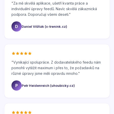
"
Za mě skvělá aplikace, ušetří kvanta práce a
individuální úpravy feedů. Navíc skvělá zákaznická
podpora. Doporučuji všemi deseti.
"
D
Daniel Višňák (x-trenink.cz)
"
Vynikající spolupráce. Z dodavatelského feedu nám
pomohli vytěžit maximum i přes to, že požadavků na
různé úpravy jsme měli opravdu mnoho.
"
P
Petr Heidenreich (uhoubicky.cz)