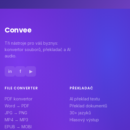
Convee
Tři nástroje pro váš byznys:
konvertor souborů, překladač a AI
audio.
in
f
▶
FILE CONVERTER
PŘEKLADAČ
PDF konvertor
AI překlad textu
Word → PDF
Překlad dokumentů
JPG → PNG
30+ jazyků
MP4 → MP3
Hlasový výstup
EPUB → MOBI