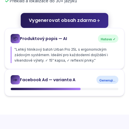
Překlad a lokalizace do 30+ jazyků
Vygenerovat obsah zdarma
Produktový popis — AI
📦
Hotovo ✓
"Lehký hliníkový batoh Urban Pro 25L s ergonomickým
zádovým systémem. Ideální pro každodenní dojíždění i
víkendové výlety. ✓ 15" kapsa, ✓ reflexní prvky."
Facebook Ad — varianta A
📣
Generuji...