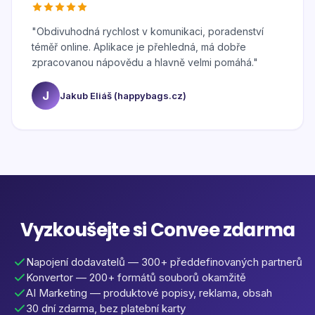
"
Obdivuhodná rychlost v komunikaci, poradenství
téměř online. Aplikace je přehledná, má dobře
zpracovanou nápovědu a hlavně velmi pomáhá.
"
J
Jakub Eliáš (happybags.cz)
Vyzkoušejte si Convee zdarma
Napojení dodavatelů — 300+ předdefinovaných partnerů
Konvertor — 200+ formátů souborů okamžitě
AI Marketing — produktové popisy, reklama, obsah
30 dní zdarma, bez platební karty