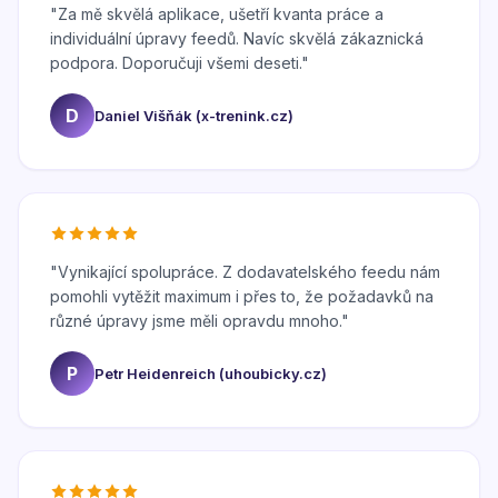
"
Za mě skvělá aplikace, ušetří kvanta práce a
individuální úpravy feedů. Navíc skvělá zákaznická
podpora. Doporučuji všemi deseti.
"
D
Daniel Višňák (x-trenink.cz)
"
Vynikající spolupráce. Z dodavatelského feedu nám
pomohli vytěžit maximum i přes to, že požadavků na
různé úpravy jsme měli opravdu mnoho.
"
P
Petr Heidenreich (uhoubicky.cz)