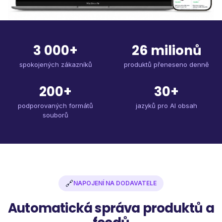
3 000+
26 milionů
spokojených zákazníků
produktů přeneseno denně
200+
30+
podporovaných formátů
jazyků pro AI obsah
souborů
🔗
NAPOJENÍ NA DODAVATELE
Automatická správa produktů a