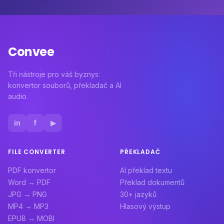
Convee
Tři nástroje pro váš byznys:
konvertor souborů, překladač a AI
audio.
in
f
▶
FILE CONVERTER
PŘEKLADAČ
PDF konvertor
AI překlad textu
Word → PDF
Překlad dokumentů
JPG → PNG
30+ jazyků
MP4 → MP3
Hlasový výstup
EPUB → MOBI