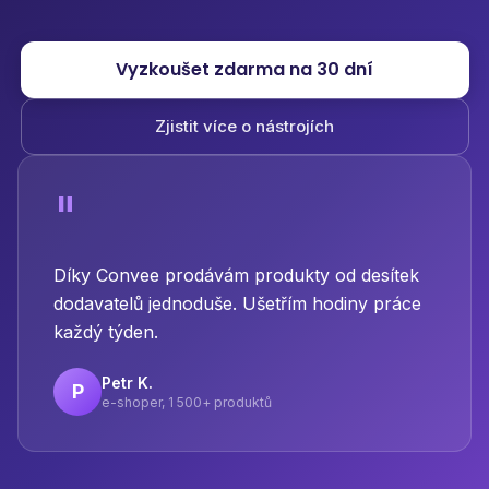
Vyzkoušet zdarma na 30 dní
Zjistit více o nástrojích
"
Díky Convee prodávám produkty od desítek
dodavatelů jednoduše. Ušetřím hodiny práce
každý týden.
Petr K.
P
e-shoper, 1 500+ produktů