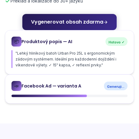
Překlad a lokalizace do 30+ jazyků
Vygenerovat obsah zdarma
Produktový popis — AI
📦
Hotovo ✓
"Lehký hliníkový batoh Urban Pro 25L s ergonomickým
zádovým systémem. Ideální pro každodenní dojíždění i
víkendové výlety. ✓ 15" kapsa, ✓ reflexní prvky."
Facebook Ad — varianta A
📣
Generuji...