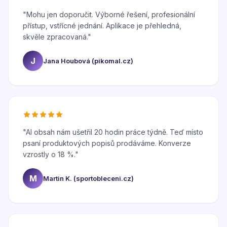
"
Mohu jen doporučit. Výborné řešení, profesionální
přístup, vstřícné jednání. Aplikace je přehledná,
skvěle zpracovaná.
"
J
Jana Houbová (pikomal.cz)
"
AI obsah nám ušetřil 20 hodin práce týdně. Teď místo
psaní produktových popisů prodáváme. Konverze
vzrostly o 18 %.
"
M
Martin K. (sportobleceni.cz)