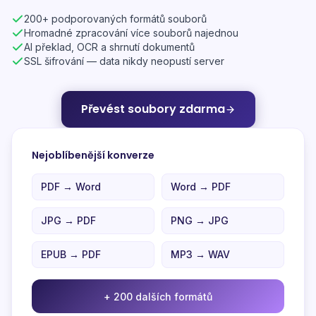
200+ podporovaných formátů souborů
Hromadné zpracování více souborů najednou
AI překlad, OCR a shrnutí dokumentů
SSL šifrování — data nikdy neopustí server
Převést soubory zdarma
Nejoblíbenější konverze
PDF → Word
Word → PDF
JPG → PDF
PNG → JPG
EPUB → PDF
MP3 → WAV
+ 200 dalších formátů