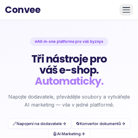
Convee
All-in-one platforma pro váš byznys
Tři nástroje pro
váš e-shop.
Automaticky.
Napojte dodavatele, převádějte soubory a vytvářejte
AI marketing — vše v jedné platformě.
🔗
Napojení na dodavatele
🔄
Konvertor dokumentů
🤖
AI Marketing