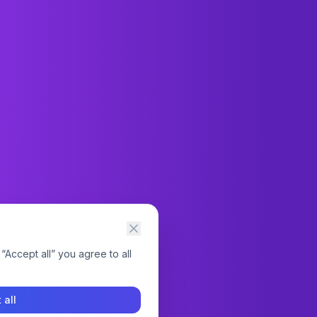
“Accept all” you agree to all
 all