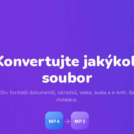
Konvertujte jakýkol
soubor
00+ formátů dokumentů, obrázků, videa, audia a e-knih. B
instalace.
JPG
PNG