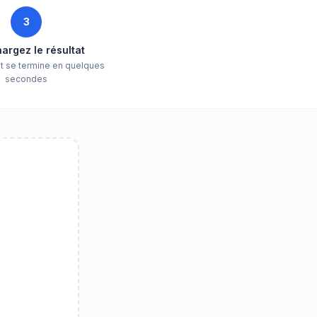
3
argez le résultat
nt se termine en quelques
secondes