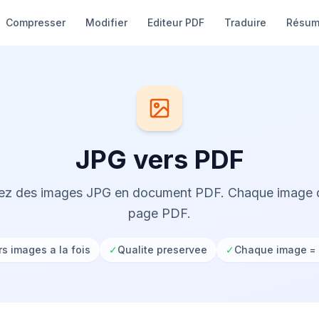
Compresser
Modifier
Editeur PDF
Traduire
Résu
JPG vers PDF
ez des images JPG en document PDF. Chaque image 
page PDF.
rs images a la fois
✓
Qualite preservee
✓
Chaque image =