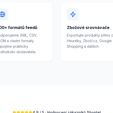
00+ formátů feedů
Zbožové srovnávače
odporujeme XML, CSV,
Exportujte produkty přímo 
ON a vlastní formáty.
Heuréky, Zboží.cz, Google
pojíme prakticky
Shopping a dalších.
kéhokoliv dodavatele.
4.9 / 5 · Hodnocení zákazníků Shoptet