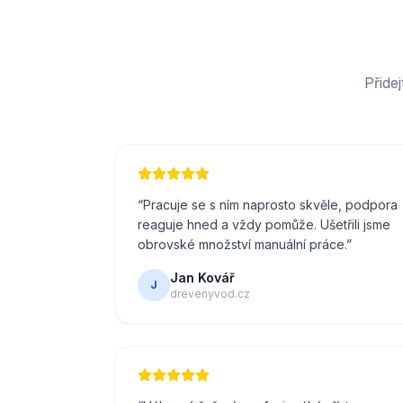
Přide
“
Pracuje se s ním naprosto skvěle, podpora
reaguje hned a vždy pomůže. Ušetřili jsme
obrovské množství manuální práce.
”
Jan Kovář
J
drevenyvod.cz