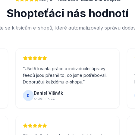
Shopteťáci nás hodnotí
jte se k tisícům e-shopů, které automatizovaly správu dodav
“
Ušetří kvanta práce a individuální úpravy
feedů jsou přesně to, co jsme potřebovali.
Doporučuji každému e-shopu.
”
Daniel Višňák
D
x-trenink.cz