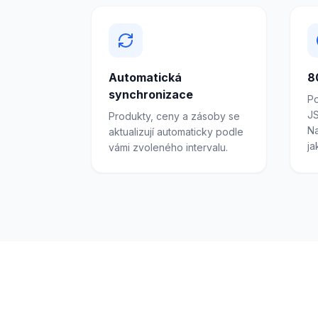
Automatická
8
synchronizace
P
JS
Produkty, ceny a zásoby se
Na
aktualizují automaticky podle
ja
vámi zvoleného intervalu.