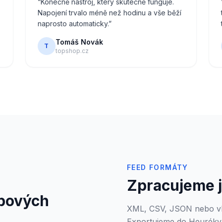
“
Konečně nástroj, který skutečně funguje.
Napojení trvalo méně než hodinu a vše běží
naprosto automaticky.
”
Tomáš Novák
T
topshop.cz
FEED FORMÁTY
Zpracujeme j
pových
XML, CSV, JSON nebo vla
Exportujeme do Heuréky,