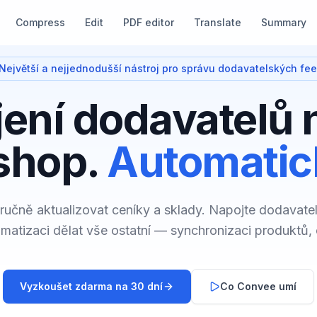
Compress
Edit
PDF editor
Translate
Summary
Největší a nejjednodušší nástroj pro správu dodavatelských fe
ení dodavatelů 
shop.
Automatic
ručně aktualizovat ceníky a sklady. Napojte dodavate
matizaci dělat vše ostatní — synchronizaci produktů, 
Vyzkoušet zdarma na 30 dní
Co Convee umí