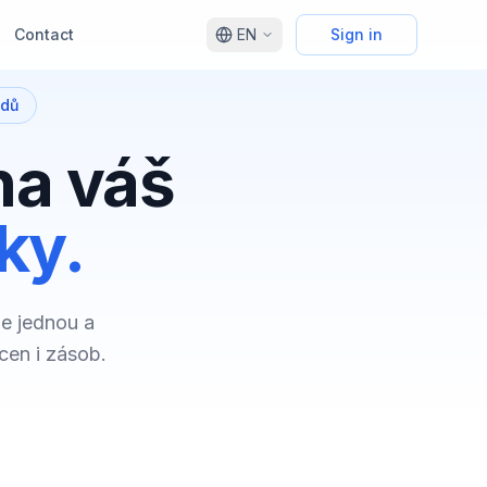
Contact
EN
Sign in
edů
na váš
ky.
le jednou a
cen i zásob.