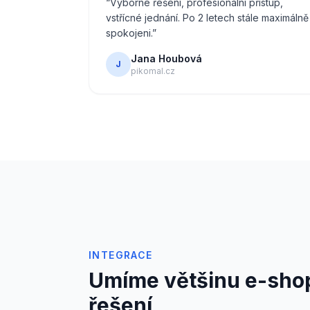
“
Výborné řešení, profesionální přístup,
vstřícné jednání. Po 2 letech stále maximálně
spokojeni.
”
Jana Houbová
J
pikomal.cz
INTEGRACE
Umíme většinu e-sho
řešení