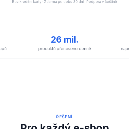
Bez kreditní karty · Zdarma po dobu 30 dní · Podpora v češtině
+
26 mil.
opů
produktů přeneseno denně
nap
ŘEŠENÍ
Pro každý e-shop