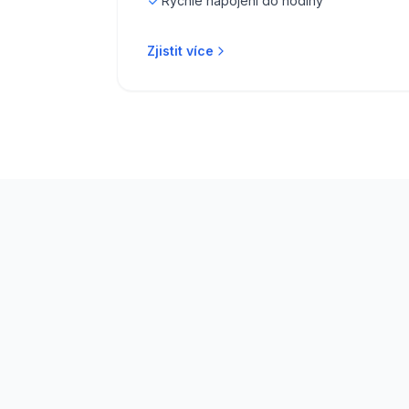
Rychlé napojení do hodiny
Zjistit více