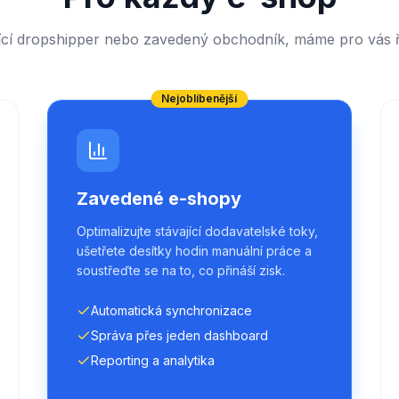
ající dropshipper nebo zavedený obchodník, máme pro vás ř
Nejoblíbenější
Zavedené e-shopy
Optimalizujte stávající dodavatelské toky,
ušetřete desítky hodin manuální práce a
soustřeďte se na to, co přináší zisk.
Automatická synchronizace
Správa přes jeden dashboard
Reporting a analytika