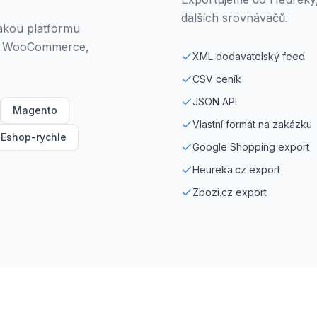
dalších srovnávačů.
jakou platformu
em, WooCommerce,
XML dodavatelský feed
CSV ceník
JSON API
Magento
Vlastní formát na zakázku
Eshop-rychle
Google Shopping export
Heureka.cz export
Zbozi.cz export