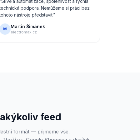
“
Skvělá automatizace, spolehlivost a rychlá
technická podpora. Nemůžeme si práci bez
tohoto nástroje představit.
”
Martin Šimánek
M
electromax.cz
akýkoliv feed
stní formát — přijmeme vše.
 Zboží.cz, Google Shopping a desítek