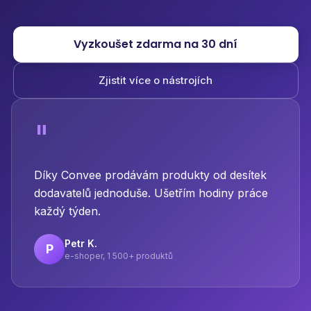
Vyzkoušet zdarma na 30 dní
Zjistit více o nástrojích
"
Díky Convee prodávám produkty od desítek
dodavatelů jednoduše. Ušetřím hodiny práce
každý týden.
Petr K.
P
e-shoper, 1 500+ produktů