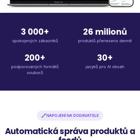
3 000+
26 milionů
spokojených zákazníků
produktů přeneseno denně
200+
30+
podporovaných formátů
jazyků pro AI obsah
souborů
🔗
NAPOJENÍ NA DODAVATELE
Automatická správa produktů a