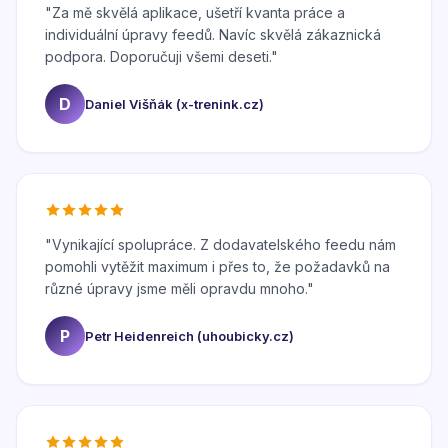
"
Za mě skvělá aplikace, ušetří kvanta práce a
individuální úpravy feedů. Navíc skvělá zákaznická
podpora. Doporučuji všemi deseti.
"
D
Daniel Višňák (x-trenink.cz)
"
Vynikající spolupráce. Z dodavatelského feedu nám
pomohli vytěžit maximum i přes to, že požadavků na
různé úpravy jsme měli opravdu mnoho.
"
P
Petr Heidenreich (uhoubicky.cz)