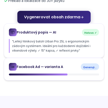
Překlad a lokalizace do 30+ jazyků
Vygenerovat obsah zdarma
Produktový popis — AI
📦
Hotovo ✓
"Lehký hliníkový batoh Urban Pro 25L s ergonomickým
zádovým systémem. Ideální pro každodenní dojíždění i
víkendové výlety. ✓ 15" kapsa, ✓ reflexní prvky."
Facebook Ad — varianta A
📣
Generuji...