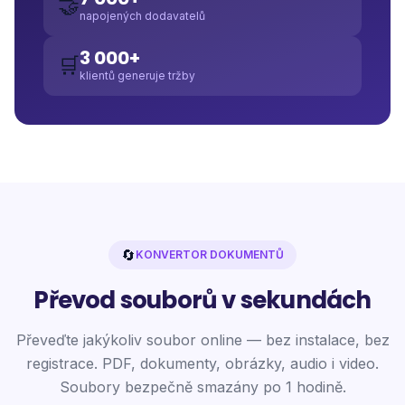
🤝
napojených dodavatelů
3 000+
🛒
klientů generuje tržby
🔄
KONVERTOR DOKUMENTŮ
Převod souborů v sekundách
Převeďte jakýkoliv soubor online — bez instalace, bez
registrace. PDF, dokumenty, obrázky, audio i video.
Soubory bezpečně smazány po 1 hodině.