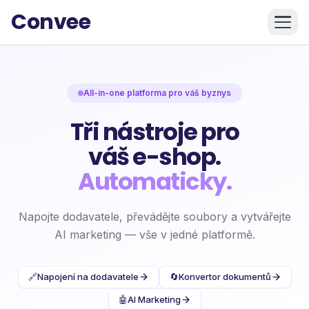
Convee
All-in-one platforma pro váš byznys
Tři nástroje pro
váš e-shop.
Automaticky.
Napojte dodavatele, převádějte soubory a vytvářejte
AI marketing — vše v jedné platformě.
🔗
Napojení na dodavatele
🔄
Konvertor dokumentů
🤖
AI Marketing