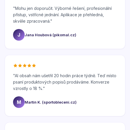
"
Mohu jen doporučit. Výborné řešení, profesionální
přístup, vstřícné jednání. Aplikace je přehledná,
skvěle zpracovaná.
"
J
Jana Houbová (pikomal.cz)
"
AI obsah nám ušetřil 20 hodin práce týdně. Teď místo
psaní produktových popisů prodáváme. Konverze
vzrostly o 18 %.
"
M
Martin K. (sportobleceni.cz)