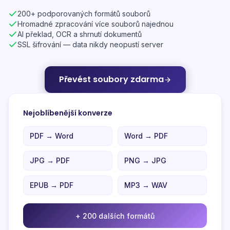
200+ podporovaných formátů souborů
Hromadné zpracování více souborů najednou
AI překlad, OCR a shrnutí dokumentů
SSL šifrování — data nikdy neopustí server
Převést soubory zdarma
Nejoblíbenější konverze
PDF → Word
Word → PDF
JPG → PDF
PNG → JPG
EPUB → PDF
MP3 → WAV
+ 200 dalších formátů