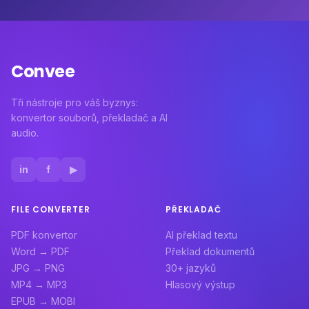
Convee
Tři nástroje pro váš byznys:
konvertor souborů, překladač a AI
audio.
in
f
▶
FILE CONVERTER
PŘEKLADAČ
PDF konvertor
AI překlad textu
Word → PDF
Překlad dokumentů
JPG → PNG
30+ jazyků
MP4 → MP3
Hlasový výstup
EPUB → MOBI