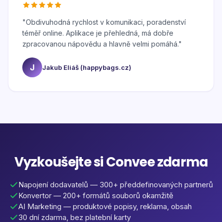
"
Obdivuhodná rychlost v komunikaci, poradenství
téměř online. Aplikace je přehledná, má dobře
zpracovanou nápovědu a hlavně velmi pomáhá.
"
J
Jakub Eliáš (happybags.cz)
Vyzkoušejte si Convee zdarma
Napojení dodavatelů — 300+ předdefinovaných partnerů
Konvertor — 200+ formátů souborů okamžitě
AI Marketing — produktové popisy, reklama, obsah
30 dní zdarma, bez platební karty