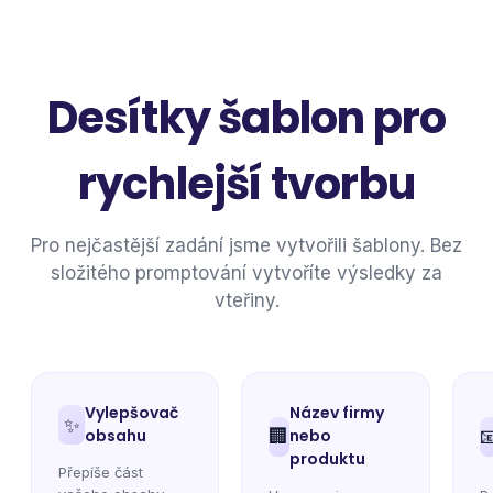
Desítky šablon pro
rychlejší tvorbu
Pro nejčastější zadání jsme vytvořili šablony. Bez
složitého promptování vytvoříte výsledky za
vteřiny.
Vylepšovač
Název firmy
✨
obsahu
🏢
nebo

produktu
Přepíše část