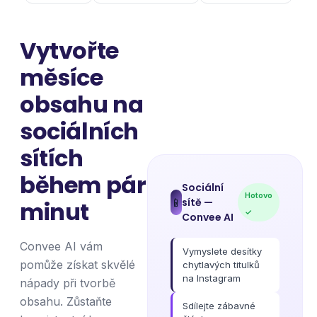
Vytvořte
měsíce
obsahu na
sociálních
sítích
během pár
Sociální
Hotovo
sítě
—
📱
minut
✓
Convee AI
Convee AI vám
Vymyslete desítky
pomůže získat skvělé
chytlavých titulků
na Instagram
nápady při tvorbě
obsahu. Zůstaňte
Sdílejte zábavné