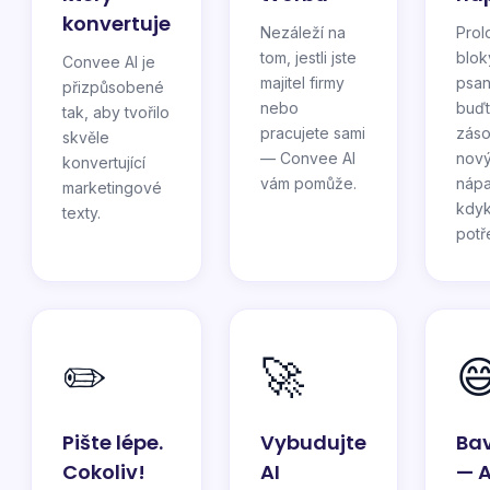
konvertuje
Nezáleží na
Prol
tom, jestli jste
blok
Convee AI je
majitel firmy
psan
přizpůsobené
nebo
buď
tak, aby tvořilo
pracujete sami
záso
skvěle
— Convee AI
nov
konvertující
vám pomůže.
náp
marketingové
kdyk
texty.
potř
✏️
🚀

Pište lépe.
Vybudujte
Bav
Cokoliv!
AI
— A