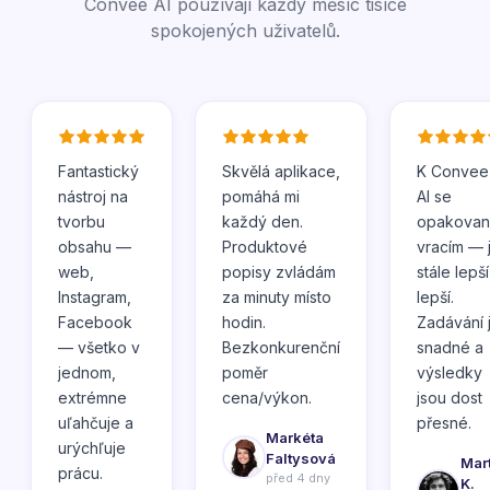
Convee AI používají každý měsíc tisíce
spokojených uživatelů.
Fantastický
Skvělá aplikace,
K Convee
nástroj na
pomáhá mi
AI se
tvorbu
každý den.
opakovan
obsahu —
Produktové
vracím — 
web,
popisy zvládám
stále lepší
Instagram,
za minuty místo
lepší.
Facebook
hodin.
Zadávání 
— všetko v
Bezkonkurenční
snadné a
jednom,
poměr
výsledky
extrémne
cena/výkon.
jsou dost
uľahčuje a
přesné.
Markéta
urýchľuje
Faltysová
Mar
prácu.
před 4 dny
K.