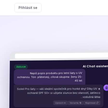
Přihlásit se
AI Chat asiste
Aktivní
Napiš popis produktu pro letní šaty s UV
ochranou. Tón: přátelský, cílová skupina: ženy 25-
45 let.

☀️
Soleil Pro šaty — váš ideální společník pro horké dny! Díky UV
ochraně SPF 50+ si užijete slunce bez starostí, zatímco
vzdušná látka...
✏️ Upravit
🔄 Varianta
📋 Kopírovat