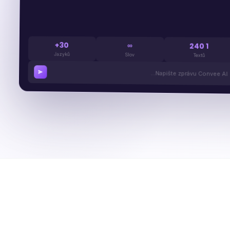
30+
∞
1 240
Jazyků
Slov
Textů
Napište zprávu Convee AI…