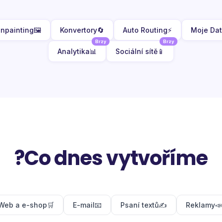
Inpainting
🖼️
Konvertory
🔄
Auto Routing
⚡
Moje Da
Brzy
Brzy
Analytika
📊
Sociální sítě
📱
Co dnes vytvoříme?
Web a e-shop
🛒
E-mail
📧
Psaní textů
✍️
Reklamy
📣