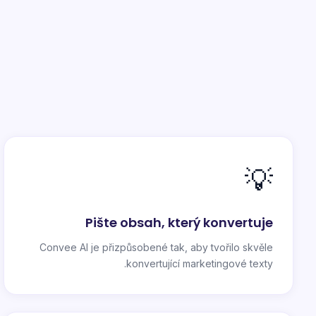
💡
Pište obsah, který konvertuje
Convee AI je přizpůsobené tak, aby tvořilo skvěle
konvertující marketingové texty.