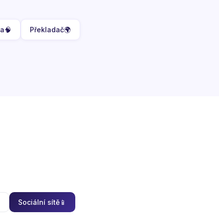
ta
🧠
Překladač
🌍
Sociální sítě
📱