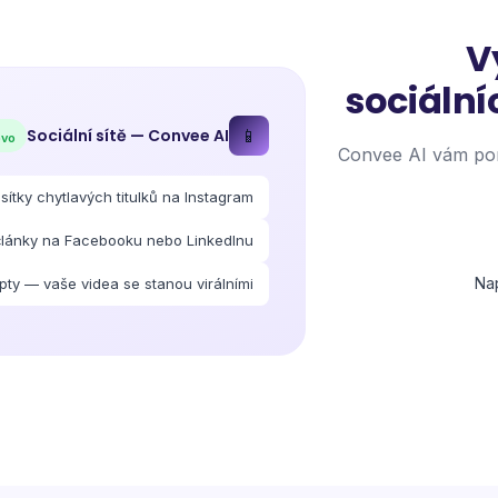
V
sociální
Sociální sítě
— Convee AI
📱
o ✓
Convee AI vám pom
ítky chytlavých titulků na Instagram
 články na Facebooku nebo LinkedInu
Nap
ipty — vaše videa se stanou virálními