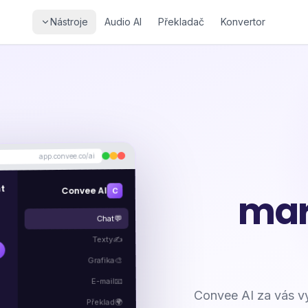
Nástroje
Audio AI
Překladač
Konvertor
app.convee.co/ai
nt
Convee AI
C
mar
💬
Chat
✍️
Texty

🎨
Grafika
📧
E-mail
Convee AI za vás vyt
Překlad
🌍