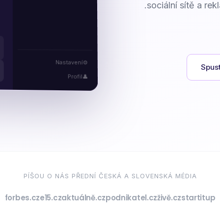
sociální sítě a re
Nastavení
⚙️
Spus
Profil
👤
PÍŠOU O NÁS PŘEDNÍ ČESKÁ A SLOVENSKÁ MÉDIA
forbes.cz
e15.cz
aktuálně.cz
podnikatel.cz
živě.cz
startitup