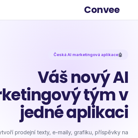
Convee
Česká AI marketingová aplikace
🤖
Váš nový AI
ketingový tým v
jedné aplikaci
voří prodejní texty, e-maily, grafiku, příspěvky na