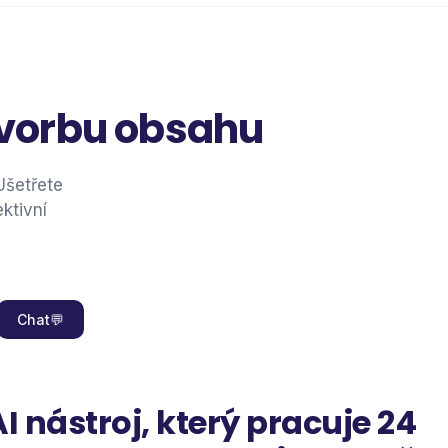
 tvorbu obsahu
Ušetřete
ktivní
Chat
💬
I nástroj, který pracuje 24