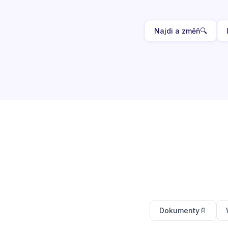
Najdi a změň
🔍
Dokumenty
📄