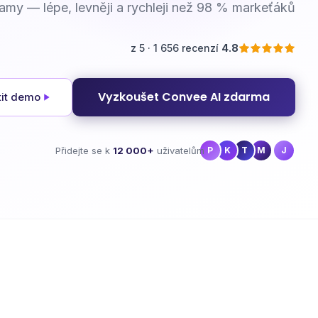
klamy — lépe, levněji a rychleji než 98 % markeťáků.
z 5 · 1 656 recenzí
4.8
Vyzkoušet Convee AI zdarma
tit demo
Přidejte se k
12 000+
uživatelům
P
K
T
M
J