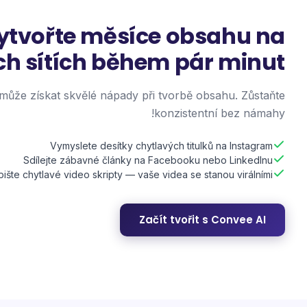
ytvořte měsíce obsahu na
ch sítích během pár minut
ůže získat skvělé nápady při tvorbě obsahu. Zůstaňte
konzistentní bez námahy!
Vymyslete desítky chytlavých titulků na Instagram
Sdílejte zábavné články na Facebooku nebo LinkedInu
ište chytlavé video skripty — vaše videa se stanou virálními
Začít tvořit s Convee AI