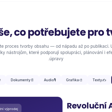
še, co potřebujete pro
te proces tvorby obsahu — od nápadu až po publikaci. 
íky nástrojům, které podporují spolupráci, plánování i efe
úpravy.

Dokumenty
📄
Audio
🎙️
Grafika
🎨
Texty
✍️
Revoluční A
ní výprodej.