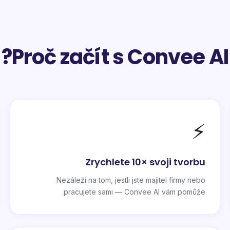
Proč začít s Convee AI?
⚡
Zrychlete 10× svoji tvorbu
Nezáleží na tom, jestli jste majitel firmy nebo
pracujete sami — Convee AI vám pomůže.