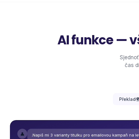
AI funkce — v
Sjednoť
čas d
Překlad

👤
Napiš mi 3 varianty titulku pro emailovou kampaň na let