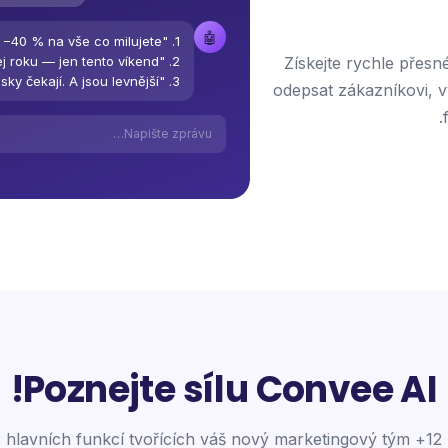
🤖
Získejte rychle přesn
3. "Tvoje oblíbené kousky čekají. A jsou levnější."
odepsat zákazníkovi, v
Napište zprávu…
Poznejte sílu Convee AI!
12+ hlavních funkcí tvořících váš nový marketingový tým