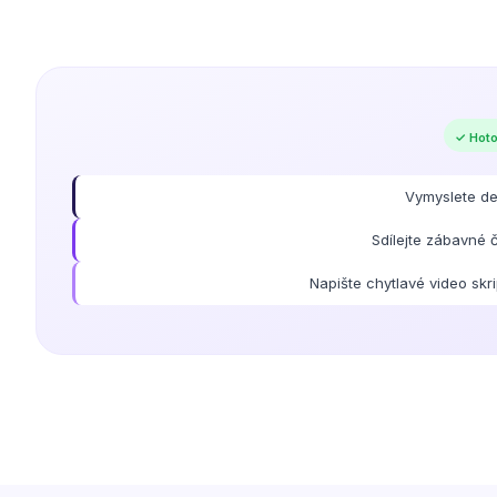
Hotov
Vymyslete des
Sdílejte zábavné
Napište chytlavé video skr