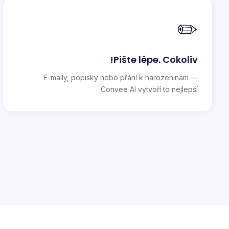
✏️
Pište lépe. Cokoliv!
E-maily, popisky nebo přání k narozeninám —
Convee AI vytvoří to nejlepší.