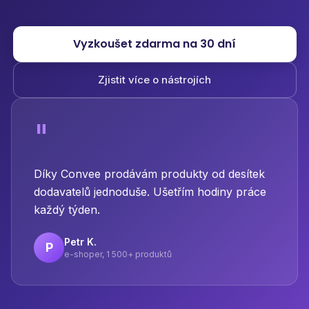
Vyzkoušet zdarma na 30 dní
Zjistit více o nástrojích
"
Díky Convee prodávám produkty od desítek
dodavatelů jednoduše. Ušetřím hodiny práce
každý týden.
Petr K.
P
e-shoper, 1 500+ produktů