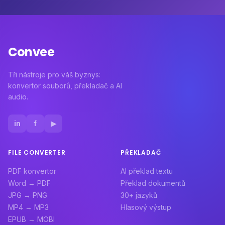
Convee
Tři nástroje pro váš byznys:
konvertor souborů, překladač a AI
audio.
in
f
▶
FILE CONVERTER
PŘEKLADAČ
PDF konvertor
AI překlad textu
Word → PDF
Překlad dokumentů
JPG → PNG
30+ jazyků
MP4 → MP3
Hlasový výstup
EPUB → MOBI