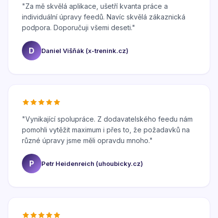
"
Za mě skvělá aplikace, ušetří kvanta práce a
individuální úpravy feedů. Navíc skvělá zákaznická
podpora. Doporučuji všemi deseti.
"
D
Daniel Višňák (x-trenink.cz)
"
Vynikající spolupráce. Z dodavatelského feedu nám
pomohli vytěžit maximum i přes to, že požadavků na
různé úpravy jsme měli opravdu mnoho.
"
P
Petr Heidenreich (uhoubicky.cz)