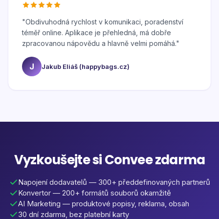
"
Obdivuhodná rychlost v komunikaci, poradenství
téměř online. Aplikace je přehledná, má dobře
zpracovanou nápovědu a hlavně velmi pomáhá.
"
J
Jakub Eliáš (happybags.cz)
Vyzkoušejte si Convee zdarma
Napojení dodavatelů — 300+ předdefinovaných partnerů
Konvertor — 200+ formátů souborů okamžitě
AI Marketing — produktové popisy, reklama, obsah
30 dní zdarma, bez platební karty