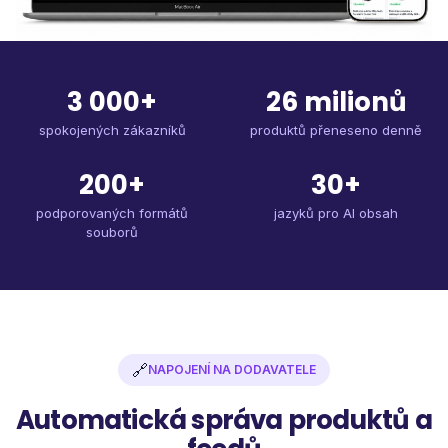
3 000+
26 milionů
spokojených zákazníků
produktů přeneseno denně
200+
30+
podporovaných formátů
jazyků pro AI obsah
souborů
🔗
NAPOJENÍ NA DODAVATELE
Automatická správa produktů a