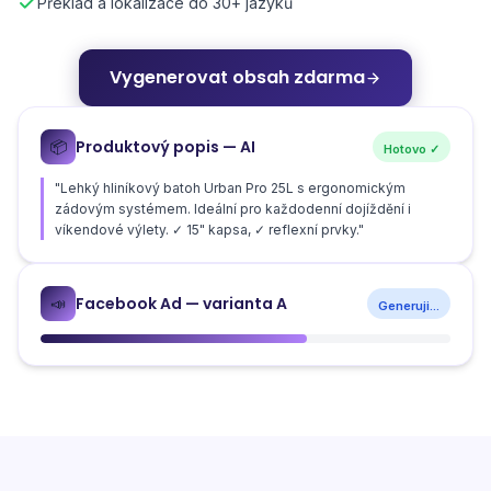
Překlad a lokalizace do 30+ jazyků
Vygenerovat obsah zdarma
Produktový popis — AI
📦
Hotovo ✓
"Lehký hliníkový batoh Urban Pro 25L s ergonomickým
zádovým systémem. Ideální pro každodenní dojíždění i
víkendové výlety. ✓ 15" kapsa, ✓ reflexní prvky."
Facebook Ad — varianta A
📣
Generuji...