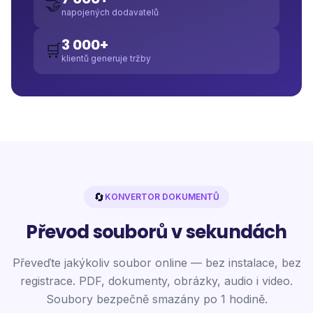
🤝
napojených dodavatelů
3 000+
🛒
klientů generuje tržby
🔄
KONVERTOR DOKUMENTŮ
Převod souborů v sekundách
Převeďte jakýkoliv soubor online — bez instalace, bez
registrace. PDF, dokumenty, obrázky, audio i video.
Soubory bezpečně smazány po 1 hodině.