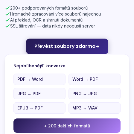
200+ podporovaných formátů souborů
Hromadné zpracování více souborů najednou
AI překlad, OCR a shrnutí dokumentů
SSL šifrování — data nikdy neopustí server
Převést soubory zdarma
Nejoblíbenější konverze
PDF → Word
Word → PDF
JPG → PDF
PNG → JPG
EPUB → PDF
MP3 → WAV
+ 200 dalších formátů