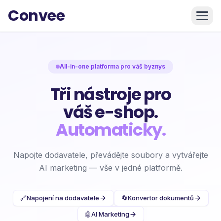
Convee
All-in-one platforma pro váš byznys
Tři nástroje pro
váš e-shop.
Automaticky.
Napojte dodavatele, převádějte soubory a vytvářejte
AI marketing — vše v jedné platformě.
🔗
Napojení na dodavatele
🔄
Konvertor dokumentů
🤖
AI Marketing