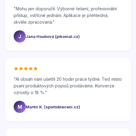
"
Mohu jen doporučit. Výborné řešení, profesionální
přístup, vstřícné jednání. Aplikace je přehledná,
skvěle zpracovaná.
"
J
Jana Houbová (pikomal.cz)
"
AI obsah nám ušetřil 20 hodin práce týdně. Teď místo
psaní produktových popisů prodáváme. Konverze
vzrostly o 18 %.
"
M
Martin K. (sportobleceni.cz)