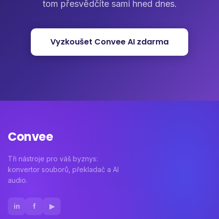
tom přesvědčíte sami hned dnes.
Vyzkoušet Convee AI zdarma
Convee
Tři nástroje pro váš byznys:
konvertor souborů, překladač a AI
audio.
in
f
▶