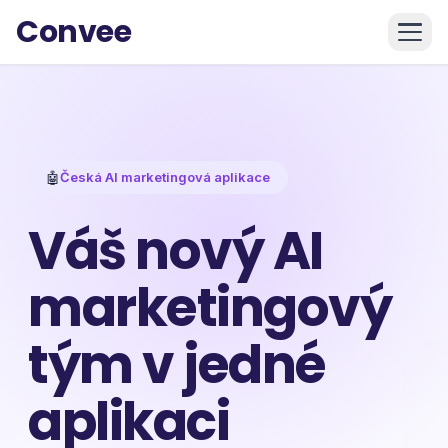
Convee
🤖
Česká AI marketingová aplikace
Váš nový AI
marketingový
tým v jedné
aplikaci