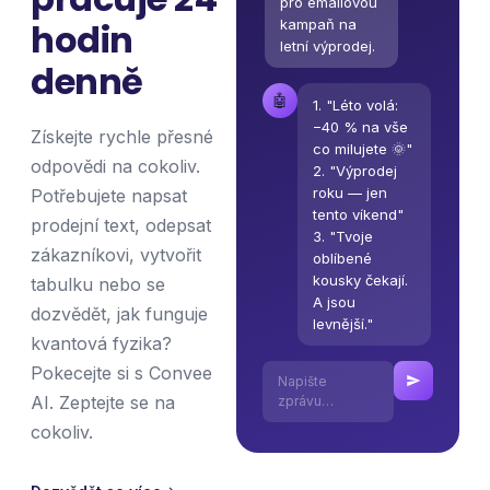
pro emailovou
kampaň na
hodin
letní výprodej.
denně
🤖
1. "Léto volá:
−40 % na vše
Získejte rychle přesné
co milujete 🌞"
odpovědi na cokoliv.
2. "Výprodej
roku — jen
Potřebujete napsat
tento víkend"
prodejní text, odepsat
3. "Tvoje
zákazníkovi, vytvořit
oblíbené
kousky čekají.
tabulku nebo se
A jsou
dozvědět, jak funguje
levnější."
kvantová fyzika?
Pokecejte si s Convee
Napište
AI. Zeptejte se na
zprávu…
cokoliv.