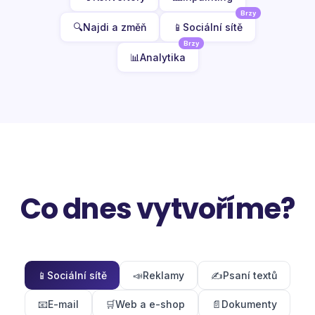
Brzy
🔍
Najdi a změň
📱
Sociální sítě
Brzy
📊
Analytika
Co dnes vytvoříme?
📱
Sociální sítě
📣
Reklamy
✍️
Psaní textů
📧
E-mail
🛒
Web a e-shop
📄
Dokumenty