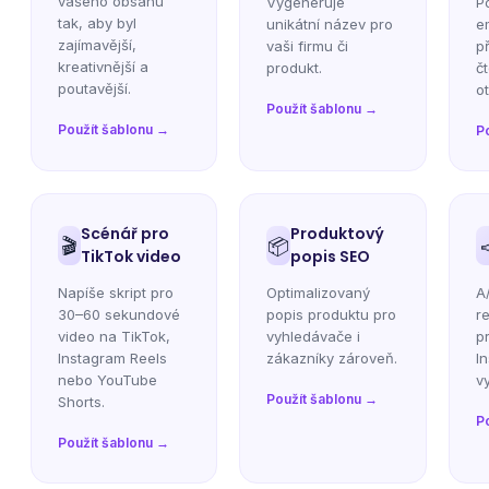
vašeho obsahu
Vygeneruje
P
tak, aby byl
unikátní název pro
e
zajímavější,
vaši firmu či
p
kreativnější a
produkt.
č
poutavější.
ot
Použít šablonu →
Použít šablonu →
P
Scénář pro
Produktový
🎬
📦
TikTok video
popis SEO
Napíše skript pro
Optimalizovaný
A
30–60 sekundové
popis produktu pro
r
video na TikTok,
vyhledávače i
p
Instagram Reels
zákazníky zároveň.
I
nebo YouTube
v
Použít šablonu →
Shorts.
P
Použít šablonu →