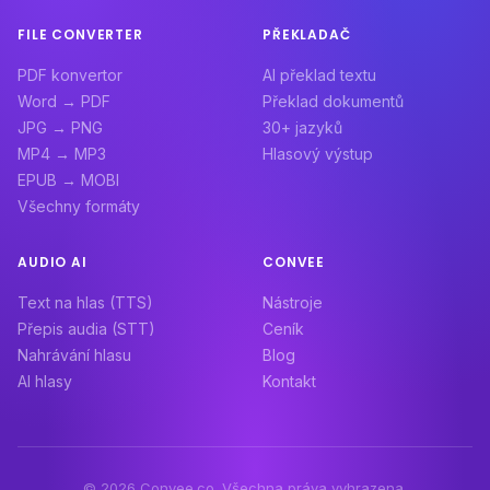
FILE CONVERTER
PŘEKLADAČ
PDF konvertor
AI překlad textu
Word → PDF
Překlad dokumentů
JPG → PNG
30+ jazyků
MP4 → MP3
Hlasový výstup
EPUB → MOBI
Všechny formáty
AUDIO AI
CONVEE
Text na hlas (TTS)
Nástroje
Přepis audia (STT)
Ceník
Nahrávání hlasu
Blog
AI hlasy
Kontakt
© 2026 Convee.co. Všechna práva vyhrazena.