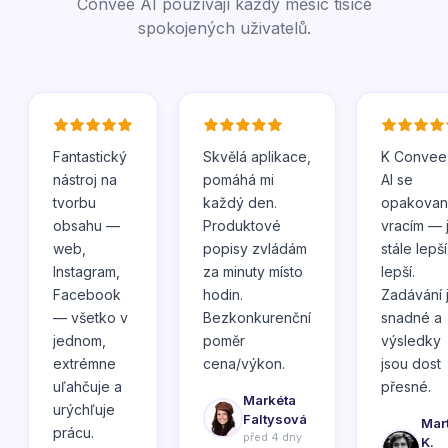
Convee AI používají každý měsíc tisíce
spokojených uživatelů.
Fantastický
Skvělá aplikace,
K Convee
nástroj na
pomáhá mi
AI se
tvorbu
každý den.
opakovan
obsahu —
Produktové
vracím — 
web,
popisy zvládám
stále lepší
Instagram,
za minuty místo
lepší.
Facebook
hodin.
Zadávání 
— všetko v
Bezkonkurenční
snadné a
jednom,
poměr
výsledky
extrémne
cena/výkon.
jsou dost
uľahčuje a
přesné.
Markéta
urýchľuje
Faltysová
Mar
prácu.
před 4 dny
K.