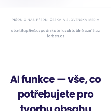
PÍŠOU O NÁS PŘEDNÍ ČESKÁ A SLOVENSKÁ MÉDIA
startitup
živě.cz
podnikatel.cz
aktuálně.cz
e15.cz
forbes.cz
AI funkce — vše, co
potřebujete pro
tvorbu obsahu