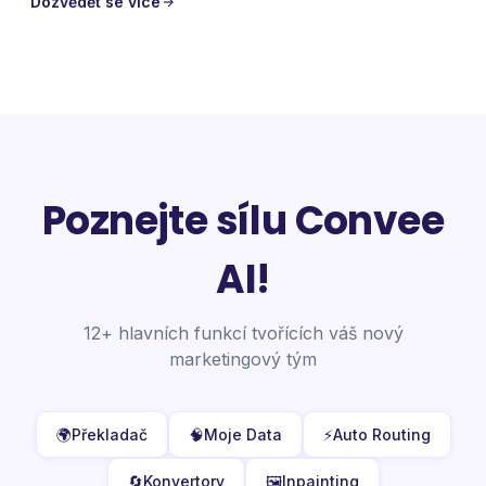
Dozvědět se více
Poznejte sílu Convee
AI!
12+ hlavních funkcí tvořících váš nový
marketingový tým
🌍
Překladač
🧠
Moje Data
⚡
Auto Routing
🔄
Konvertory
🖼️
Inpainting