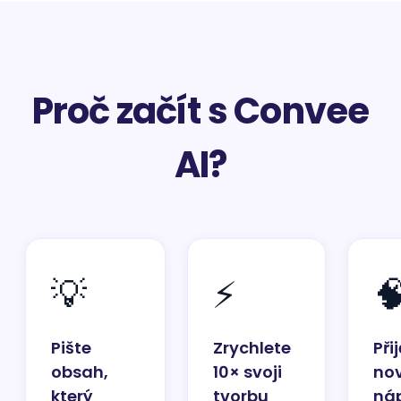
Proč začít s Convee
AI?
💡
⚡

Pište
Zrychlete
Při
obsah,
10× svoji
no
který
tvorbu
ná