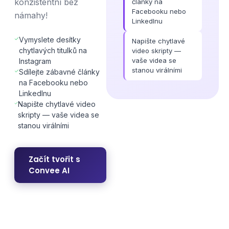
konzistentní bez
články na
Facebooku nebo
námahy!
LinkedInu
Vymyslete desítky
Napište chytlavé
chytlavých titulků na
video skripty —
vaše videa se
Instagram
stanou virálními
Sdílejte zábavné články
na Facebooku nebo
LinkedInu
Napište chytlavé video
skripty — vaše videa se
stanou virálními
Začít tvořit s
Convee AI