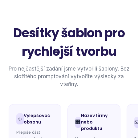
Desítky šablon pro
rychlejší tvorbu
Pro nejčastější zadání jsme vytvořili šablony. Bez
složitého promptování vytvoříte výsledky za
vteřiny.
Vylepšovač
Název firmy
✨
obsahu
🏢
nebo

produktu
Přepíše část