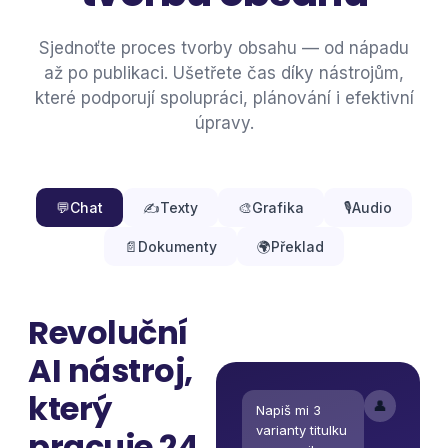
Sjednoťte proces tvorby obsahu — od nápadu
až po publikaci. Ušetřete čas díky nástrojům,
které podporují spolupráci, plánování i efektivní
úpravy.
💬
Chat
✍️
Texty
🎨
Grafika
🎙️
Audio
📄
Dokumenty
🌍
Překlad
Revoluční
AI nástroj,
který
👤
Napiš mi 3
varianty titulku
pracuje 24