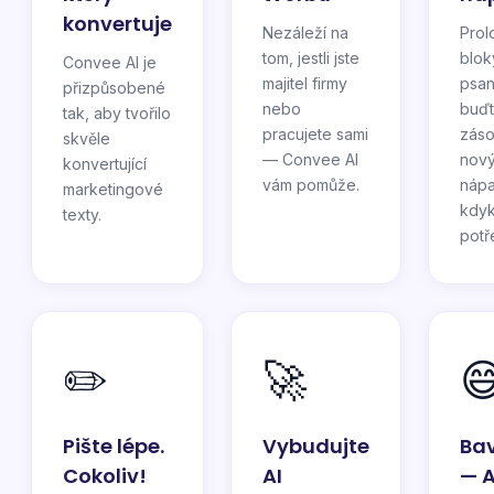
konvertuje
Nezáleží na
Prol
tom, jestli jste
blok
Convee AI je
majitel firmy
psan
přizpůsobené
nebo
buď
tak, aby tvořilo
pracujete sami
záso
skvěle
— Convee AI
nov
konvertující
vám pomůže.
náp
marketingové
kdyk
texty.
potř
✏️
🚀

Pište lépe.
Vybudujte
Bav
Cokoliv!
AI
— A