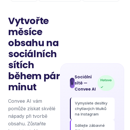
Vytvořte
měsíce
obsahu na
sociálních
sítích
během pár
Sociální
Hotovo
sítě
—
📱
minut
✓
Convee AI
Convee AI vám
Vymyslete desítky
pomůže získat skvělé
chytlavých titulků
na Instagram
nápady při tvorbě
obsahu. Zůstaňte
Sdílejte zábavné