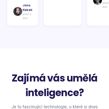
před
Jana
dny
Keketi
před 3
dny
Zajímá vás umělá
inteligence?
Je to fascinující technologie, u které si dnes