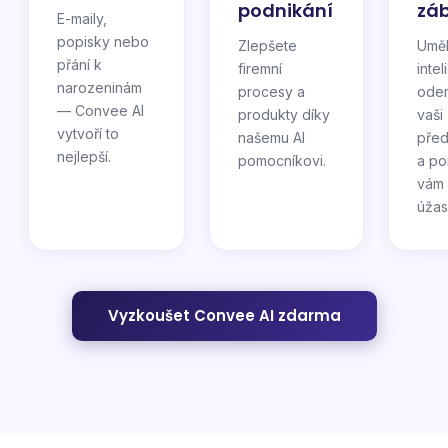
podnikání
zá
E-maily,
popisky nebo
Zlepšete
Umě
přání k
firemní
inte
narozeninám
procesy a
ode
— Convee AI
produkty díky
vaši
vytvoří to
našemu AI
před
nejlepší.
pomocníkovi.
a p
vám 
úžas
Vyzkoušet Convee AI zdarma