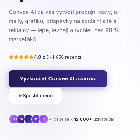
Convee AI za vás vytvoří prodejní texty, e-
maily, grafiku, příspěvky na sociální sítě a
reklamy — lépe, levněji a rychleji než 98 %
markeťáků.
4.8
z 5 · 1 656 recenzí
Vyzkoušet Convee AI zdarma
Spustit demo
Přidejte se k
12 000+
uživatelům
J
M
T
K
P