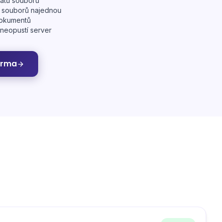
átů souborů
 souborů najednou
dokumentů
 neopustí server
arma