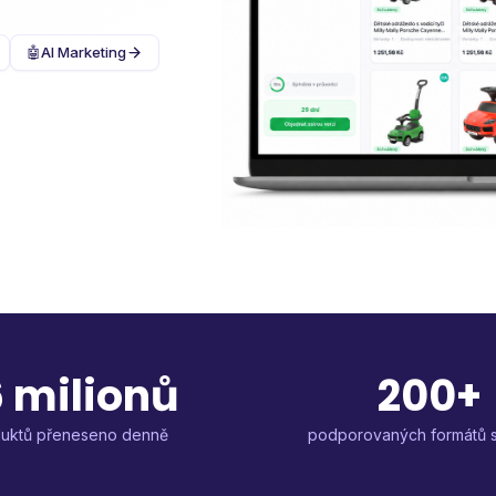
🤖
AI Marketing
 milionů
200+
uktů přeneseno denně
podporovaných formátů 