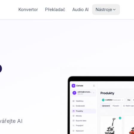
Konvertor
Překladač
Audio AI
Nástroje
o
ářejte AI