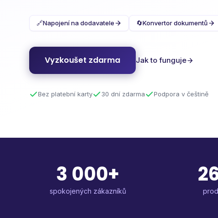
🔗
Napojení na dodavatele
🔄
Konvertor dokumentů
Vyzkoušet zdarma
Jak to funguje
Bez platební karty
30 dní zdarma
Podpora v češtině
3 000+
26
spokojených zákazníků
prod