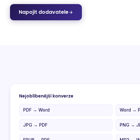
Napojit dodavatele
Nejoblíbenější konverze
PDF → Word
Word → 
JPG → PDF
PNG → J
EPUB → PDF
MP3 → 