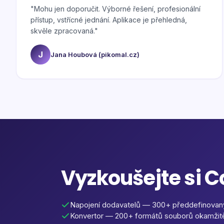
"
Mohu jen doporučit. Výborné řešení, profesionální
přístup, vstřícné jednání. Aplikace je přehledná,
skvěle zpracovaná.
"
J
Jana Houbová (pikomal.cz)
Vyzkoušejte si 
Napojení dodavatelů — 300+ předdefinovan
Konvertor — 200+ formátů souborů okamžit