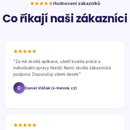
Hodnocení zákazníků
Co říkají naši zákazníci
"
Za mě skvělá aplikace, ušetří kvanta práce a
individuální úpravy feedů. Navíc skvělá zákaznická
podpora. Doporučuji všemi deseti.
"
D
Daniel Višňák (x-trenink.cz)