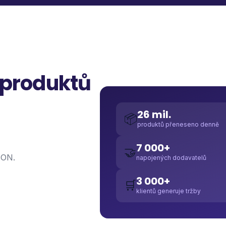
 produktů
26 mil.
📦
produktů přeneseno denně
7 000+
🤝
SON.
napojených dodavatelů
3 000+
🛒
klientů generuje tržby