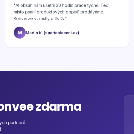
"
AI obsah nám ušetřil 20 hodin práce týdně. Teď
místo psaní produktových popisů prodáváme.
Konverze vzrostly o 18 %.
"
M
Martin K. (sportobleceni.cz)
Convee zdarma
ých partnerů
ě