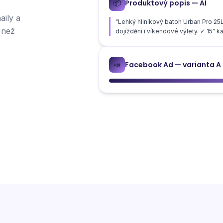
Produktový popis — AI
📦
aily a
"Lehký hliníkový batoh Urban Pro 
 než
dojíždění i víkendové výlety. ✓ 15" ka
Facebook Ad — varianta A
📣