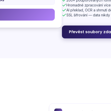
200+ podporovaných form
Hromadné zpracování více
AI překlad, OCR a shrnutí 
SSL šifrování — data nikdy
Převést soubory zd