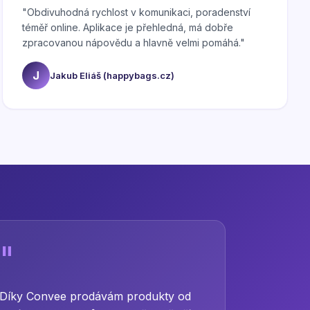
"
Obdivuhodná rychlost v komunikaci, poradenství
téměř online. Aplikace je přehledná, má dobře
zpracovanou nápovědu a hlavně velmi pomáhá.
"
J
Jakub Eliáš (happybags.cz)
"
Díky Convee prodávám produkty od