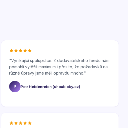
"
Vynikající spolupráce. Z dodavatelského feedu nám
pomohli vytěžit maximum i přes to, že požadavků na
různé úpravy jsme měli opravdu mnoho.
"
P
Petr Heidenreich (uhoubicky.cz)