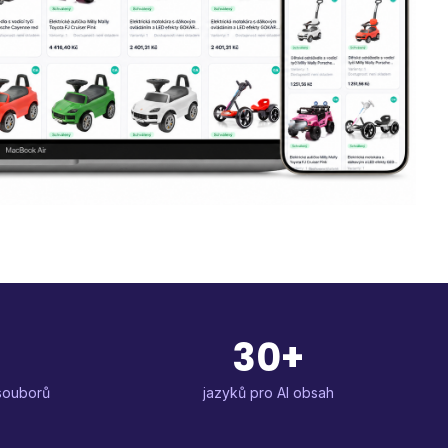
30+
souborů
jazyků pro AI obsah