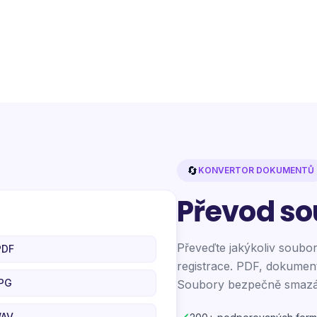
🔄
KONVERTOR DOKUMENTŮ
Převod so
Převeďte jakýkoliv soubor
PDF
registrace. PDF, dokument
PG
Soubory bezpečně smazán
WAV