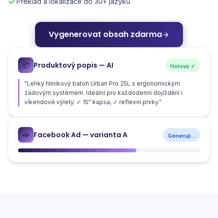
Překlad a lokalizace do 30+ jazyků
Vygenerovat obsah zdarma
Produktový popis — AI
📦
Hotovo ✓
"Lehký hliníkový batoh Urban Pro 25L s ergonomickým
zádovým systémem. Ideální pro každodenní dojíždění i
víkendové výlety. ✓ 15" kapsa, ✓ reflexní prvky."
Facebook Ad — varianta A
📣
Generuji...