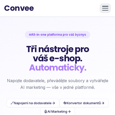
Convee
All-in-one platforma pro váš byznys
Tři nástroje pro
váš e-shop.
Automaticky.
Napojte dodavatele, převádějte soubory a vytvářejte
AI marketing — vše v jedné platformě.
🔗
Napojení na dodavatele
🔄
Konvertor dokumentů
🤖
AI Marketing