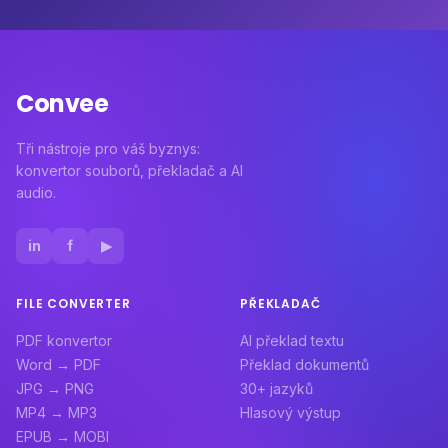
Convee
Tři nástroje pro váš byznys:
konvertor souborů, překladač a AI
audio.
in
f
▶
FILE CONVERTER
PŘEKLADAČ
PDF konvertor
AI překlad textu
Word → PDF
Překlad dokumentů
JPG → PNG
30+ jazyků
MP4 → MP3
Hlasový výstup
EPUB → MOBI