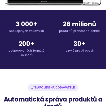
3 000+
26 milionů
spokojených zákazníků
produktů přeneseno denně
200+
30+
podporovaných formátů
jazyků pro AI obsah
souborů
🔗
NAPOJENÍ NA DODAVATELE
Automatická správa produktů a