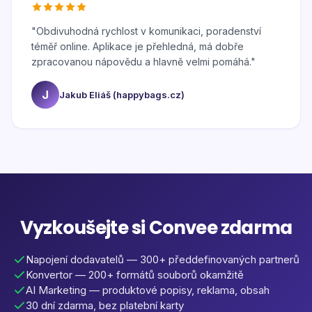
"
Obdivuhodná rychlost v komunikaci, poradenství
téměř online. Aplikace je přehledná, má dobře
zpracovanou nápovědu a hlavně velmi pomáhá.
"
J
Jakub Eliáš (happybags.cz)
Vyzkoušejte si Convee zdarma
Napojení dodavatelů — 300+ předdefinovaných partnerů
Konvertor — 200+ formátů souborů okamžitě
AI Marketing — produktové popisy, reklama, obsah
30 dní zdarma, bez platební karty