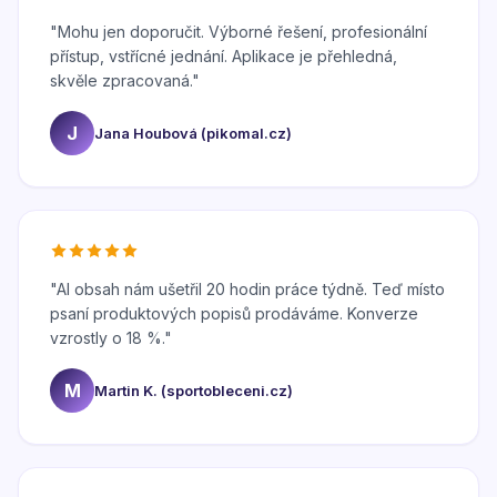
"
Mohu jen doporučit. Výborné řešení, profesionální
přístup, vstřícné jednání. Aplikace je přehledná,
skvěle zpracovaná.
"
J
Jana Houbová (pikomal.cz)
"
AI obsah nám ušetřil 20 hodin práce týdně. Teď místo
psaní produktových popisů prodáváme. Konverze
vzrostly o 18 %.
"
M
Martin K. (sportobleceni.cz)