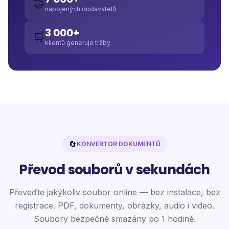
🤝
napojených dodavatelů
3 000+
🛒
klientů generuje tržby
🔄
KONVERTOR DOKUMENTŮ
Převod souborů v sekundách
Převeďte jakýkoliv soubor online — bez instalace, bez
registrace. PDF, dokumenty, obrázky, audio i video.
Soubory bezpečně smazány po 1 hodině.