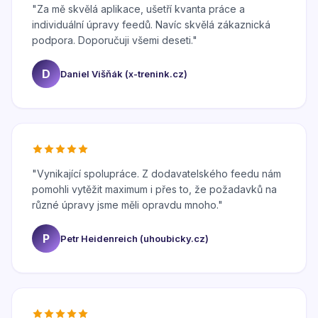
"
Za mě skvělá aplikace, ušetří kvanta práce a
individuální úpravy feedů. Navíc skvělá zákaznická
podpora. Doporučuji všemi deseti.
"
D
Daniel Višňák (x-trenink.cz)
"
Vynikající spolupráce. Z dodavatelského feedu nám
pomohli vytěžit maximum i přes to, že požadavků na
různé úpravy jsme měli opravdu mnoho.
"
P
Petr Heidenreich (uhoubicky.cz)