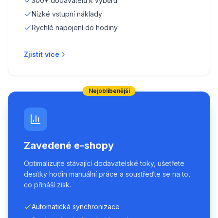
300+ dodavatelů k výběru
Nízké vstupní náklady
Rychlé napojení do hodiny
Zjistit více
Nejoblíbenější
Zavedené e-shopy
Optimalizujte stávající dodavatelské toky, ušetřete
desítky hodin manuální práce a soustřeďte se na to,
co přináší zisk.
Automatická synchronizace