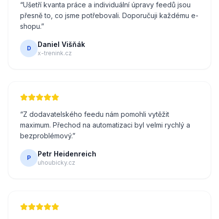
“
Ušetří kvanta práce a individuální úpravy feedů jsou
přesně to, co jsme potřebovali. Doporučuji každému e-
shopu.
”
Daniel Višňák
D
x-trenink.cz
“
Z dodavatelského feedu nám pomohli vytěžit
maximum. Přechod na automatizaci byl velmi rychlý a
bezproblémový.
”
Petr Heidenreich
P
uhoubicky.cz