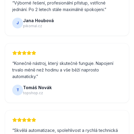
“
Výborné řešení, profesionální přístup, vstřícné
jednání. Po 2 letech stále maximálně spokojeni.
”
Jana Houbová
J
pikomal.cz
“
Konečně nástroj, který skutečně funguje. Napojení
trvalo méně než hodinu a vše běží naprosto
automaticky.
”
Tomáš Novák
T
topshop.cz
“
Skvělá automatizace, spolehlivost a rychlá technická