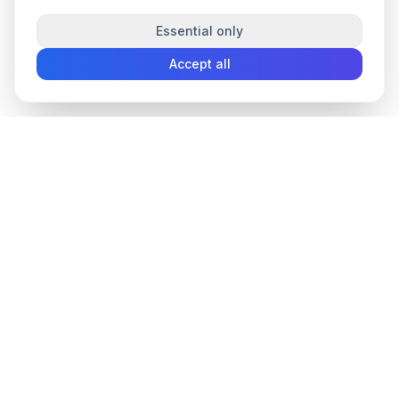
Essential only
Accept all
convee
.co
Convee - all-in-one suite of online file tools.
support@convee.co
TOOLS
PDF TOOLS
Convert files
Lock PDF
Compress
Unlock PDF