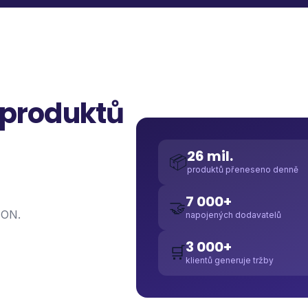
 produktů
26 mil.
📦
produktů přeneseno denně
7 000+
🤝
SON.
napojených dodavatelů
3 000+
🛒
klientů generuje tržby