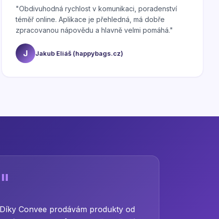
"
Obdivuhodná rychlost v komunikaci, poradenství
téměř online. Aplikace je přehledná, má dobře
zpracovanou nápovědu a hlavně velmi pomáhá.
"
J
Jakub Eliáš (happybags.cz)
"
Díky Convee prodávám produkty od