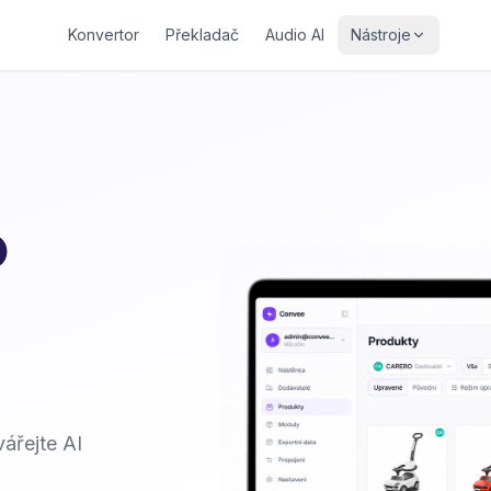
Konvertor
Překladač
Audio AI
Nástroje
o
ářejte AI