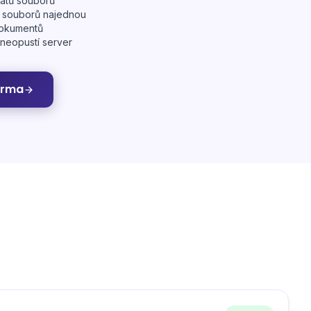
átů souborů
 souborů najednou
dokumentů
 neopustí server
arma