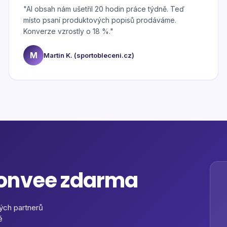
"
AI obsah nám ušetřil 20 hodin práce týdně. Teď
místo psaní produktových popisů prodáváme.
Konverze vzrostly o 18 %.
"
M
Martin K. (sportobleceni.cz)
Convee zdarma
ých partnerů
ě