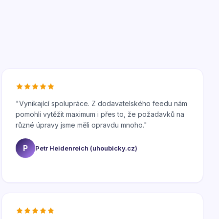
"
Vynikající spolupráce. Z dodavatelského feedu nám
pomohli vytěžit maximum i přes to, že požadavků na
různé úpravy jsme měli opravdu mnoho.
"
P
Petr Heidenreich (uhoubicky.cz)