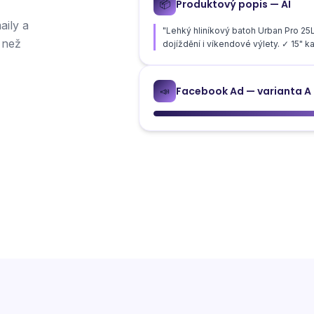
Produktový popis — AI
📦
aily a
"Lehký hliníkový batoh Urban Pro 
 než
dojíždění i víkendové výlety. ✓ 15" ka
Facebook Ad — varianta A
📣