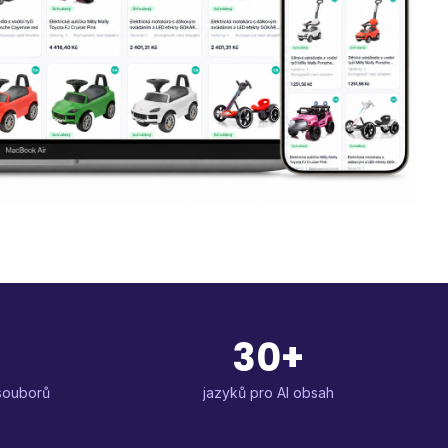
30+
souborů
jazyků pro AI obsah