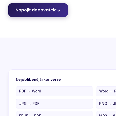
Napojit dodavatele
Nejoblíbenější konverze
PDF → Word
Word → 
JPG → PDF
PNG → J
EPUB → PDF
MP3 → 