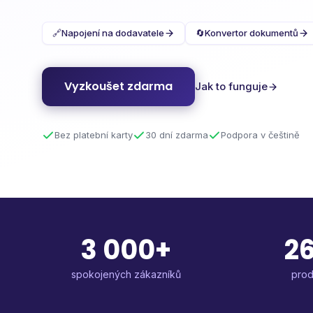
🔗
Napojení na dodavatele
🔄
Konvertor dokumentů
Vyzkoušet zdarma
Jak to funguje
Bez platební karty
30 dní zdarma
Podpora v češtině
3 000+
26
spokojených zákazníků
prod