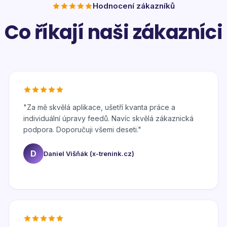
Hodnocení zákazníků
Co říkají naši zákazníci
"
Za mě skvělá aplikace, ušetří kvanta práce a
individuální úpravy feedů. Navíc skvělá zákaznická
podpora. Doporučuji všemi deseti.
"
D
Daniel Višňák (x-trenink.cz)