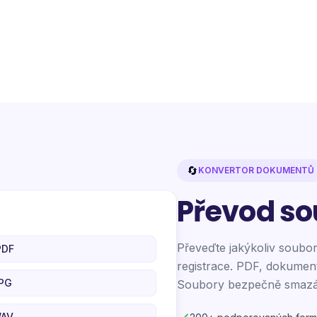
🔄
KONVERTOR DOKUMENTŮ
Převod so
Převeďte jakýkoliv soubor
PDF
registrace. PDF, dokument
PG
Soubory bezpečně smazán
WAV