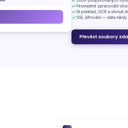
200+ podporovaných form
Hromadné zpracování více
AI překlad, OCR a shrnutí 
SSL šifrování — data nikdy
Převést soubory zd