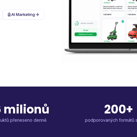
🤖
AI Marketing
 milionů
200+
uktů přeneseno denně
podporovaných formátů 