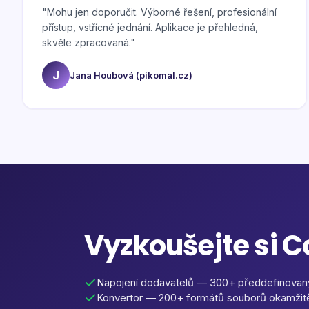
"
Mohu jen doporučit. Výborné řešení, profesionální
přístup, vstřícné jednání. Aplikace je přehledná,
skvěle zpracovaná.
"
J
Jana Houbová (pikomal.cz)
Vyzkoušejte si 
Napojení dodavatelů — 300+ předdefinovan
Konvertor — 200+ formátů souborů okamžit