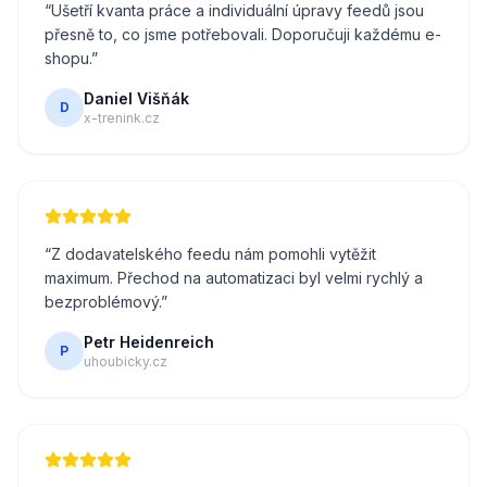
“
Ušetří kvanta práce a individuální úpravy feedů jsou
přesně to, co jsme potřebovali. Doporučuji každému e-
shopu.
”
Daniel Višňák
D
x-trenink.cz
“
Z dodavatelského feedu nám pomohli vytěžit
maximum. Přechod na automatizaci byl velmi rychlý a
bezproblémový.
”
Petr Heidenreich
P
uhoubicky.cz