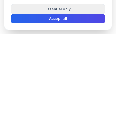
Essential only
Accept all
convee
.co
Convee - all-in-one suite of online file tools.
support@convee.co
TOOLS
PDF TOOLS
Convert files
Lock PDF
Compress
Unlock PDF