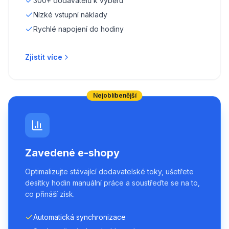
300+ dodavatelů k výběru
Nízké vstupní náklady
Rychlé napojení do hodiny
Zjistit více
Nejoblíbenější
Zavedené e-shopy
Optimalizujte stávající dodavatelské toky, ušetřete
desítky hodin manuální práce a soustřeďte se na to,
co přináší zisk.
Automatická synchronizace