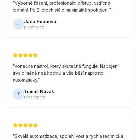
“
Výborné řešení, profesionální přístup, vstřícné
jednání. Po 2 letech stále maximálně spokojeni.
”
Jana Houbová
J
pikomal.cz
“
Konečně nástroj, který skutečně funguje. Napojení
trvalo méně než hodinu a vše běží naprosto
automaticky.
”
Tomáš Novák
T
topshop.cz
“
Skvělá automatizace, spolehlivost a rychlá technická