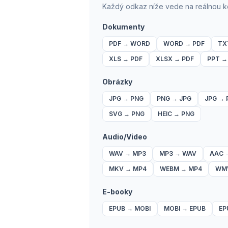
Každý odkaz níže vede na reálnou k
Dokumenty
PDF
→
WORD
WORD
→
PDF
TX
XLS
→
PDF
XLSX
→
PDF
PPT
Obrázky
JPG
→
PNG
PNG
→
JPG
JPG
→
SVG
→
PNG
HEIC
→
PNG
Audio/Video
WAV
→
MP3
MP3
→
WAV
AAC
MKV
→
MP4
WEBM
→
MP4
WM
E-booky
EPUB
→
MOBI
MOBI
→
EPUB
EP