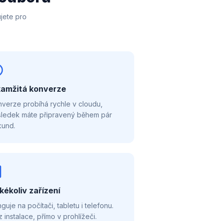
jete pro
amžitá konverze
verze probíhá rychle v cloudu,
sledek máte připravený během pár
kund.
kékoliv zařízení
guje na počítači, tabletu i telefonu.
 instalace, přímo v prohlížeči.