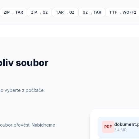
ZIP
→
TAR
ZIP
→
GZ
TAR
→
GZ
GZ
→
TAR
TTF
→
WOFF2
oliv soubor
o vyberte z počítače.
dokument.
 soubor převést. Nabídneme
PDF
2.4 MB