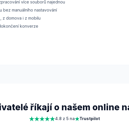
zpracování více souborů najednou
u bez manuálního nastavování
e, z domova i z mobilu
 dokončení konverze
vatelé říkají o našem online n
4.8 z 5 na
Trustpilot