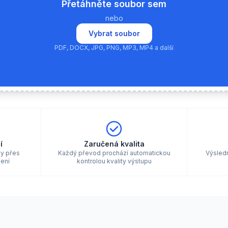
Přetáhněte soubor sem
nebo
Vybrat soubor
PDF, DOCX, JPG, PNG, MP3, MP4 a další
í
Zaručená kvalita
ny přes
Každý převod prochází automatickou
Výsled
ení
kontrolou kvality výstupu