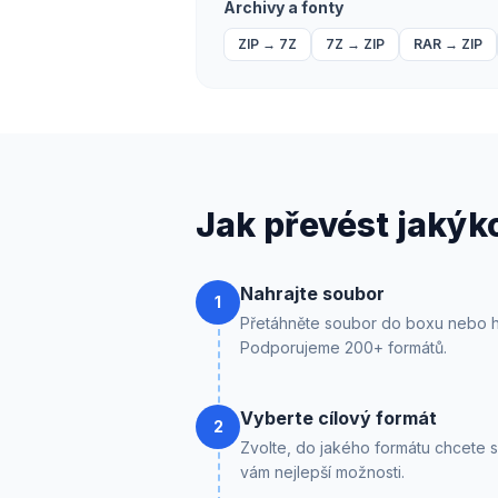
Archivy a fonty
ZIP
→
7Z
7Z
→
ZIP
RAR
→
ZIP
Jak převést jakýk
Nahrajte soubor
1
Přetáhněte soubor do boxu nebo h
Podporujeme 200+ formátů.
Vyberte cílový formát
2
Zvolte, do jakého formátu chcete
vám nejlepší možnosti.