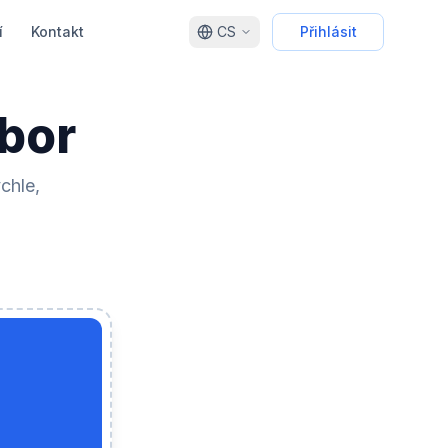
í
Kontakt
CS
Přihlásit
ubor
chle,