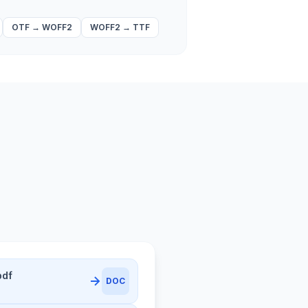
OTF
→
WOFF2
WOFF2
→
TTF
pdf
DOC