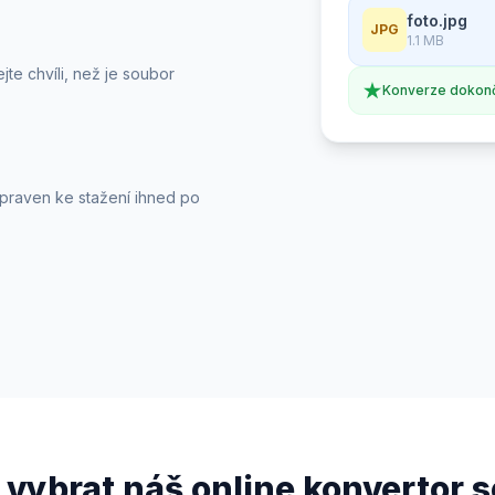
foto.jpg
JPG
1.1 MB
jte chvíli, než je soubor
Konverze dokon
praven ke stažení ihned po
i vybrat náš online konvertor 