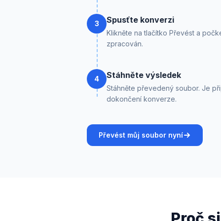
Spusťte konverzi
3
Klikněte na tlačítko Převést a počke
zpracován.
Stáhněte výsledek
4
Stáhněte převedený soubor. Je při
dokončení konverze.
Převést můj soubor nyní
Proč s