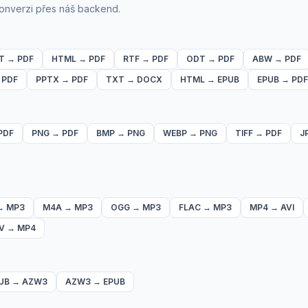
onverzi přes náš backend.
T
→
PDF
HTML
→
PDF
RTF
→
PDF
ODT
→
PDF
ABW
→
PDF
→
PDF
PPTX
→
PDF
TXT
→
DOCX
HTML
→
EPUB
EPUB
→
PDF
PDF
PNG
→
PDF
BMP
→
PNG
WEBP
→
PNG
TIFF
→
PDF
J
→
MP3
M4A
→
MP3
OGG
→
MP3
FLAC
→
MP3
MP4
→
AVI
V
→
MP4
UB
→
AZW3
AZW3
→
EPUB