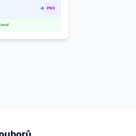
PNG
čena!
souborů