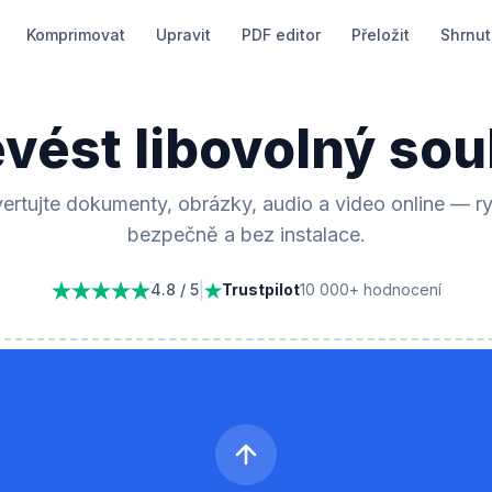
Komprimovat
Upravit
PDF editor
Přeložit
Shrnut
vést libovolný so
ertujte dokumenty, obrázky, audio a video online — ry
bezpečně a bez instalace.
|
4.8 / 5
Trustpilot
10 000+ hodnocení