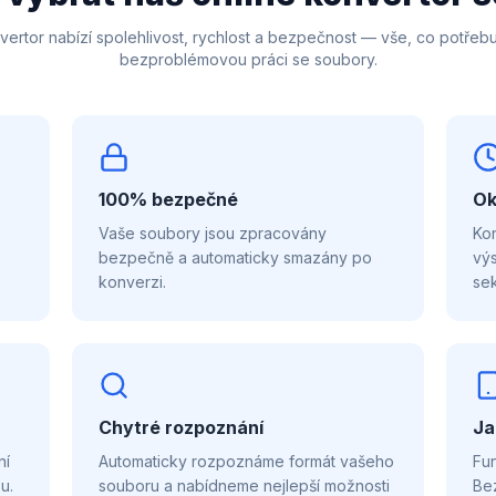
vertor nabízí spolehlivost, rychlost a bezpečnost — vše, co potřebu
bezproblémovou práci se soubory.
100% bezpečné
Ok
Vaše soubory jsou zpracovány
Kon
,
bezpečně a automaticky smazány po
vý
konverzi.
se
Chytré rozpoznání
Ja
ní
Automaticky rozpoznáme formát vašeho
Fun
u.
souboru a nabídneme nejlepší možnosti
Bez