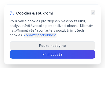
Cookies & soukromí
Používáme cookies pro zlepšení vašeho zážitku,
analýzu návštěvnosti a personalizaci obsahu. Kliknutím
na „Přijmout vše" souhlasíte s používáním všech
cookies.
Zobrazit podrobnosti
Pouze nezbytné
Přijmout vše
convee
.co
Convee — all-in-one sada nástrojů pro správu souborů online.
support@convee.co