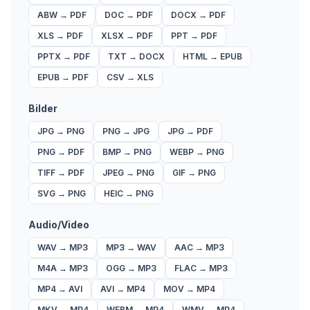
ABW
→
PDF
DOC
→
PDF
DOCX
→
PDF
XLS
→
PDF
XLSX
→
PDF
PPT
→
PDF
PPTX
→
PDF
TXT
→
DOCX
HTML
→
EPUB
EPUB
→
PDF
CSV
→
XLS
Bilder
JPG
→
PNG
PNG
→
JPG
JPG
→
PDF
PNG
→
PDF
BMP
→
PNG
WEBP
→
PNG
TIFF
→
PDF
JPEG
→
PNG
GIF
→
PNG
SVG
→
PNG
HEIC
→
PNG
Audio/Video
WAV
→
MP3
MP3
→
WAV
AAC
→
MP3
M4A
→
MP3
OGG
→
MP3
FLAC
→
MP3
MP4
→
AVI
AVI
→
MP4
MOV
→
MP4
MKV
→
MP4
WEBM
→
MP4
WMV
→
MP4