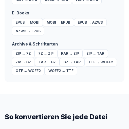
E-Books
EPUB
→
MOBI
MOBI
→
EPUB
EPUB
→
AZW3
AZW3
→
EPUB
Archive & Schriftarten
ZIP
→
7Z
7Z
→
ZIP
RAR
→
ZIP
ZIP
→
TAR
ZIP
→
GZ
TAR
→
GZ
GZ
→
TAR
TTF
→
WOFF2
OTF
→
WOFF2
WOFF2
→
TTF
So konvertieren Sie jede Datei