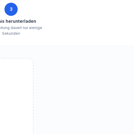
3
is herunterladen
eitung dauert nur wenige
Sekunden