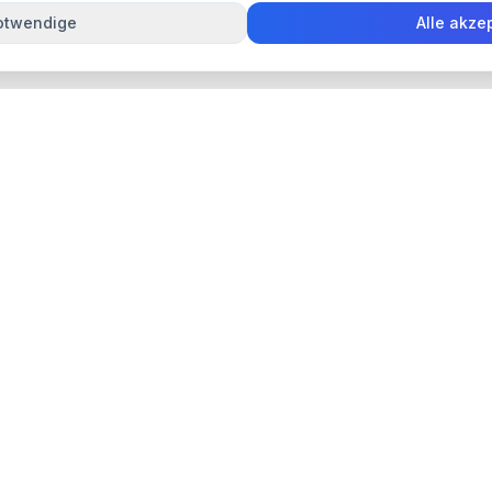
otwendige
Alle akze
KONVERTIERUNGEN
KI-TOOLS
PDF zu Word
Dokument übersetzen
Word zu PDF
Dokument
zusammenfassen
JPG zu PDF
OCR-Erkennung
PDF zu JPG